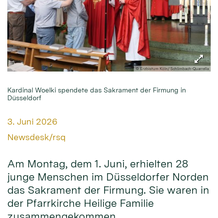
© Erzbistum Köln/ Schlimbach-Quarrella
Kardinal Woelki spendete das Sakrament der Firmung in
Düsseldorf
Datum:
3. Juni 2026
Von:
Newsdesk/rsq
Am Montag, dem 1. Juni, erhielten 28
junge Menschen im Düsseldorfer Norden
das Sakrament der Firmung. Sie waren in
der Pfarrkirche Heilige Familie
zusammengekommen.