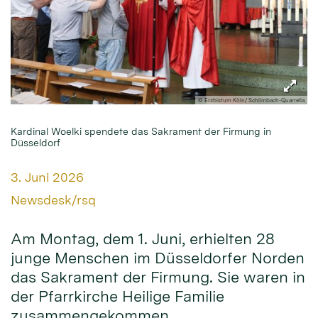
© Erzbistum Köln/ Schlimbach-Quarrella
Kardinal Woelki spendete das Sakrament der Firmung in
Düsseldorf
Datum:
3. Juni 2026
Von:
Newsdesk/rsq
Am Montag, dem 1. Juni, erhielten 28
junge Menschen im Düsseldorfer Norden
das Sakrament der Firmung. Sie waren in
der Pfarrkirche Heilige Familie
zusammengekommen.