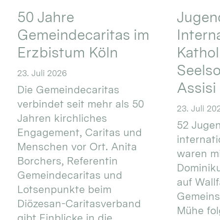
50 Jahre
Jugend
Gemeindecaritas im
Intern
Erzbistum Köln
Kathol
Seels
23. Juli 2026
Assisi
Die Gemeindecaritas
verbindet seit mehr als 50
23. Juli 20
Jahren kirchliches
52 Jugen
Engagement, Caritas und
internat
Menschen vor Ort. Anita
waren mi
Borchers, Referentin
Dominik
Gemeindecaritas und
auf Wallf
Lotsenpunkte beim
Gemeins
Diözesan-Caritasverband
Mühe fol
gibt Einblicke in die