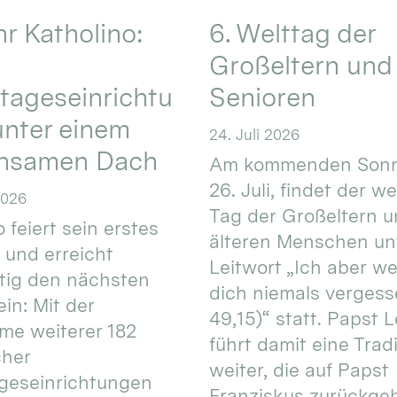
hr Katholino:
6. Welttag der
Großeltern und
tageseinrichtu
Senioren
nter einem
24. Juli 2026
nsamen Dach
Am kommenden Sonn
26. Juli, findet der w
2026
Tag der Großeltern 
 feiert sein erstes
älteren Menschen un
 und erreicht
Leitwort „Ich aber w
itig den nächsten
dich niemals vergess
in: Mit der
49,15)“ statt. Papst L
e weiterer 182
führt damit eine Trad
cher
weiter, die auf Papst
geseinrichtungen
Franziskus zurückgeht.