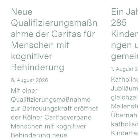
Neue
Ein Ja
Qualifizierungsmaßn
285
ahme der Caritas für
Kinder
Menschen mit
ngen u
kognitiver
gemei
Behinderung
1. August 
Katholino
6. August 2026
Jubiläum
Mit einer
gleichze
Qualifizierungsmaßnahme
Meilenste
zur Betreuungskraft eröffnet
Übernahm
der Kölner Caritasverband
katholis
Menschen mit kognitiver
Kinderta
Behinderung neue