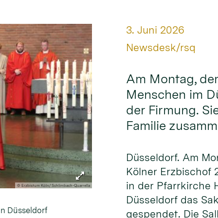
Datum:
3. Juni 2026
Von:
Newsdesk/rsq
Am Montag, dem 
Menschen im Dü
der Firmung. Sie
Familie zusam
Düsseldorf. Am Mo
Kölner Erzbischof
in der Pfarrkirche H
© Erzbistum Köln/ Schlimbach-Quarrella
Düsseldorf das Sa
in Düsseldorf
gespendet. Die Sa