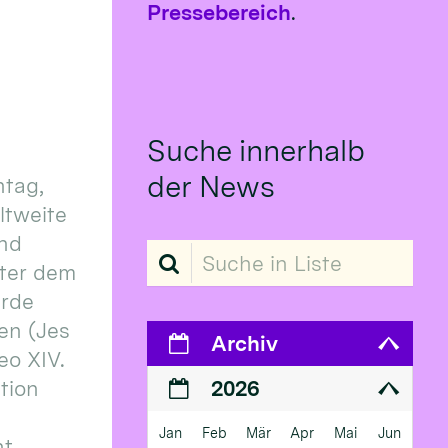
Pressebereich
.
Suche innerhalb
der News
tag,
eltweite
und
Suche in Liste
ter dem
erde
en (Jes
Archiv
eo XIV.
ition
2026
Jan
Feb
Mär
Apr
Mai
Jun
 ...