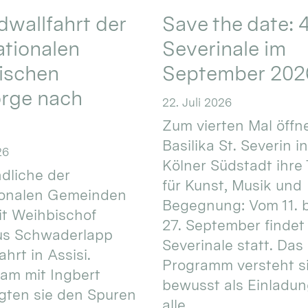
wallfahrt der
Save the date: 4
ationalen
Severinale im
ischen
September 202
orge nach
22. Juli 2026
Zum vierten Mal öffne
Basilika St. Severin i
26
Kölner Südstadt ihre
dliche der
für Kunst, Musik und
ionalen Gemeinden
Begegnung: Vom 11. 
t Weihbischof
27. September findet 
us Schwaderlapp
Severinale statt. Das
ahrt in Assisi.
Programm versteht s
am mit Ingbert
bewusst als Einladun
gten sie den Spuren
alle.