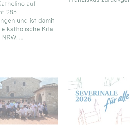
atholino auf
mt 285
ungen und ist damit
te katholische Kita-
 NRW. ...