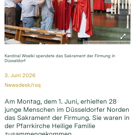
© Erzbistum Köln/ Schlimbach-Quarrella
Kardinal Woelki spendete das Sakrament der Firmung in
Düsseldorf
Datum:
3. Juni 2026
Von:
Newsdesk/rsq
Am Montag, dem 1. Juni, erhielten 28
junge Menschen im Düsseldorfer Norden
das Sakrament der Firmung. Sie waren in
der Pfarrkirche Heilige Familie
zusammengekommen.