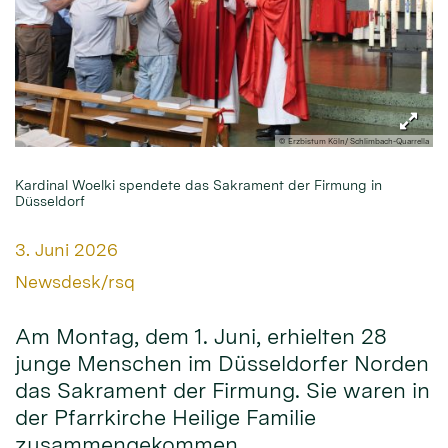
© Erzbistum Köln/ Schlimbach-Quarrella
Kardinal Woelki spendete das Sakrament der Firmung in
Düsseldorf
Datum:
3. Juni 2026
Von:
Newsdesk/rsq
Am Montag, dem 1. Juni, erhielten 28
junge Menschen im Düsseldorfer Norden
das Sakrament der Firmung. Sie waren in
der Pfarrkirche Heilige Familie
zusammengekommen.