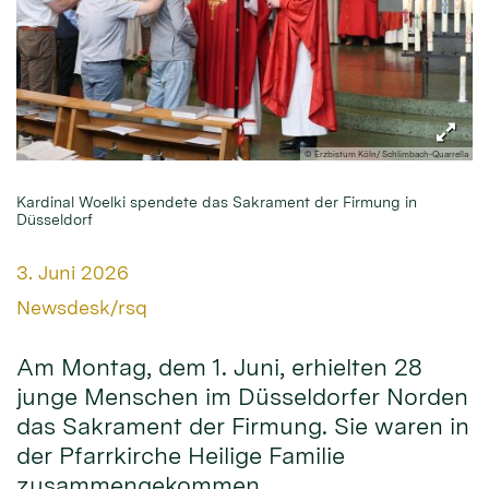
© Erzbistum Köln/ Schlimbach-Quarrella
Kardinal Woelki spendete das Sakrament der Firmung in
Düsseldorf
Datum:
3. Juni 2026
Von:
Newsdesk/rsq
Am Montag, dem 1. Juni, erhielten 28
junge Menschen im Düsseldorfer Norden
das Sakrament der Firmung. Sie waren in
der Pfarrkirche Heilige Familie
zusammengekommen.