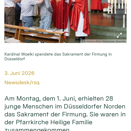
© Erzbistum Köln/ Schlimbach-Quarrella
Kardinal Woelki spendete das Sakrament der Firmung in
Düsseldorf
Datum:
3. Juni 2026
Von:
Newsdesk/rsq
Am Montag, dem 1. Juni, erhielten 28
junge Menschen im Düsseldorfer Norden
das Sakrament der Firmung. Sie waren in
der Pfarrkirche Heilige Familie
zusammengekommen.