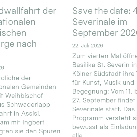
wallfahrt der
Save the date: 4
ationalen
Severinale im
ischen
September 202
orge nach
22. Juli 2026
Zum vierten Mal öffne
Basilika St. Severin i
26
Kölner Südstadt ihre
dliche der
für Kunst, Musik und
ionalen Gemeinden
Begegnung: Vom 11. 
t Weihbischof
27. September findet 
us Schwaderlapp
Severinale statt. Das
ahrt in Assisi.
Programm versteht s
am mit Ingbert
bewusst als Einladun
gten sie den Spuren
alle.