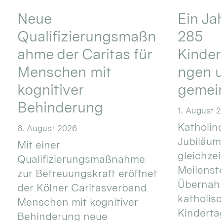
Neue
Ein Ja
Qualifizierungsmaßn
285
ahme der Caritas für
Kinder
Menschen mit
ngen u
kognitiver
gemei
Behinderung
1. August 
Katholino
6. August 2026
Jubiläum
Mit einer
gleichze
Qualifizierungsmaßnahme
Meilenste
zur Betreuungskraft eröffnet
Übernahm
der Kölner Caritasverband
katholis
Menschen mit kognitiver
Kinderta
Behinderung neue