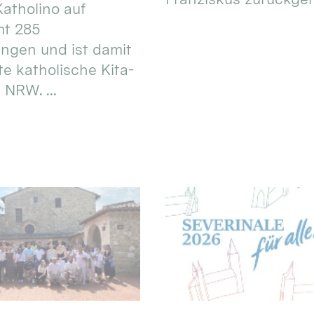
atholino auf
mt 285
ungen und ist damit
te katholische Kita-
 NRW. ...