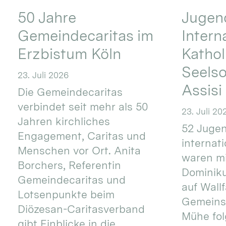
50 Jahre
Jugend
Gemeindecaritas im
Intern
Erzbistum Köln
Kathol
Seels
23. Juli 2026
Assisi
Die Gemeindecaritas
verbindet seit mehr als 50
23. Juli 20
Jahren kirchliches
52 Jugen
Engagement, Caritas und
internat
Menschen vor Ort. Anita
waren mi
Borchers, Referentin
Dominik
Gemeindecaritas und
auf Wallf
Lotsenpunkte beim
Gemeins
Diözesan-Caritasverband
Mühe fol
gibt Einblicke in die