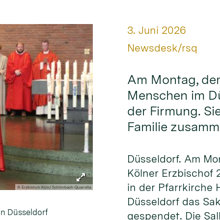
Datum:
3. Juni 2026
Von:
Newsdesk/rsq
Am Montag, dem 
Menschen im Dü
der Firmung. Sie
Familie zusam
Düsseldorf. Am Mo
Kölner Erzbischof
in der Pfarrkirche H
© Erzbistum Köln/ Schlimbach-Quarrella
Düsseldorf das Sa
in Düsseldorf
gespendet. Die Sa