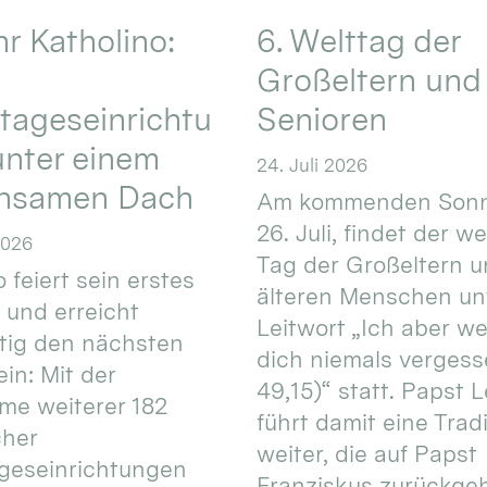
hr Katholino:
6. Welttag der
Großeltern und
tageseinrichtu
Senioren
nter einem
24. Juli 2026
nsamen Dach
Am kommenden Sonn
26. Juli, findet der w
2026
Tag der Großeltern 
 feiert sein erstes
älteren Menschen un
 und erreicht
Leitwort „Ich aber w
itig den nächsten
dich niemals vergess
in: Mit der
49,15)“ statt. Papst L
e weiterer 182
führt damit eine Trad
cher
weiter, die auf Papst
geseinrichtungen
Franziskus zurückgeht.