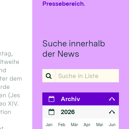
Pressebereich
.
Suche innerhalb
der News
tag,
eltweite
und
Suche in Liste
ter dem
erde
en (Jes
Archiv
eo XIV.
ition
2026
Jan
Feb
Mär
Apr
Mai
Jun
 ...