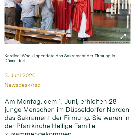
© Erzbistum Köln/ Schlimbach-Quarrella
Kardinal Woelki spendete das Sakrament der Firmung in
Düsseldorf
Datum:
3. Juni 2026
Von:
Newsdesk/rsq
Am Montag, dem 1. Juni, erhielten 28
junge Menschen im Düsseldorfer Norden
das Sakrament der Firmung. Sie waren in
der Pfarrkirche Heilige Familie
zusammengekommen.