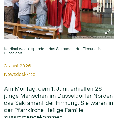
© Erzbistum Köln/ Schlimbach-Quarrella
Kardinal Woelki spendete das Sakrament der Firmung in
Düsseldorf
Datum:
3. Juni 2026
Von:
Newsdesk/rsq
Am Montag, dem 1. Juni, erhielten 28
junge Menschen im Düsseldorfer Norden
das Sakrament der Firmung. Sie waren in
der Pfarrkirche Heilige Familie
zusammengekommen.