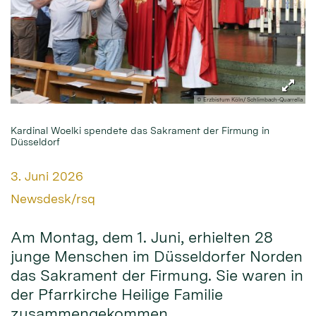
© Erzbistum Köln/ Schlimbach-Quarrella
Kardinal Woelki spendete das Sakrament der Firmung in
Düsseldorf
Datum:
3. Juni 2026
Von:
Newsdesk/rsq
Am Montag, dem 1. Juni, erhielten 28
junge Menschen im Düsseldorfer Norden
das Sakrament der Firmung. Sie waren in
der Pfarrkirche Heilige Familie
zusammengekommen.