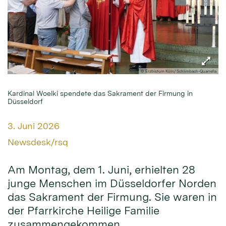
© Erzbistum Köln/ Schlimbach-Quarrella
Kardinal Woelki spendete das Sakrament der Firmung in
Düsseldorf
Datum:
3. Juni 2026
Von:
Newsdesk/rsq
Am Montag, dem 1. Juni, erhielten 28
junge Menschen im Düsseldorfer Norden
das Sakrament der Firmung. Sie waren in
der Pfarrkirche Heilige Familie
zusammengekommen.