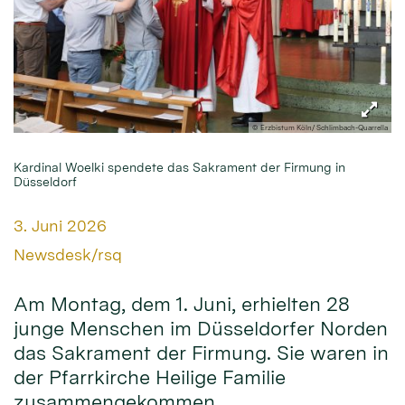
© Erzbistum Köln/ Schlimbach-Quarrella
Kardinal Woelki spendete das Sakrament der Firmung in
Düsseldorf
Datum:
3. Juni 2026
Von:
Newsdesk/rsq
Am Montag, dem 1. Juni, erhielten 28
junge Menschen im Düsseldorfer Norden
das Sakrament der Firmung. Sie waren in
der Pfarrkirche Heilige Familie
zusammengekommen.