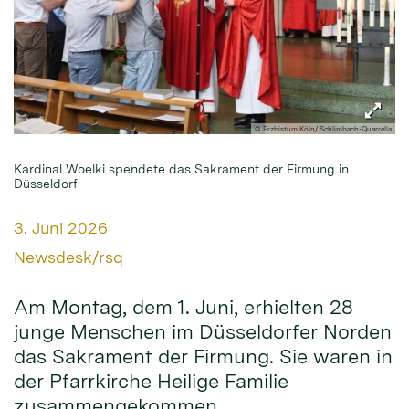
© Erzbistum Köln/ Schlimbach-Quarrella
Kardinal Woelki spendete das Sakrament der Firmung in
Düsseldorf
Datum:
3. Juni 2026
Von:
Newsdesk/rsq
Am Montag, dem 1. Juni, erhielten 28
junge Menschen im Düsseldorfer Norden
das Sakrament der Firmung. Sie waren in
der Pfarrkirche Heilige Familie
zusammengekommen.