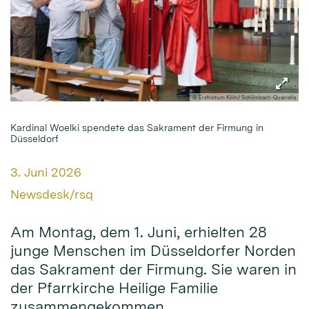
© Erzbistum Köln/ Schlimbach-Quarrella
Kardinal Woelki spendete das Sakrament der Firmung in
Düsseldorf
Datum:
3. Juni 2026
Von:
Newsdesk/rsq
Am Montag, dem 1. Juni, erhielten 28
junge Menschen im Düsseldorfer Norden
das Sakrament der Firmung. Sie waren in
der Pfarrkirche Heilige Familie
zusammengekommen.