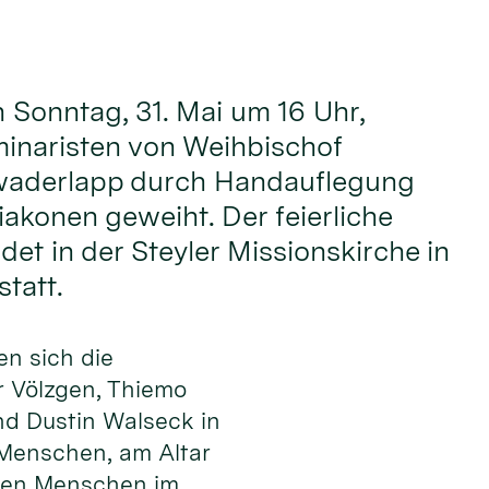
onntag, 31. Mai um 16 Uhr,
inaristen von Weihbischof
waderlapp durch Handauflegung
akonen geweiht. Der feierliche
det in der Steyler Missionskirche in
tatt.
en sich die
 Völzgen, Thiemo
nd Dustin Walseck in
 Men­schen, am Altar
 den Menschen im