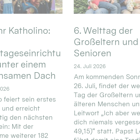
hr Katholino:
6. Welttag der
Großeltern und
tageseinrichtu
Senioren
nter einem
24. Juli 2026
nsamen Dach
Am kommenden Sonn
26. Juli, findet der w
2026
Tag der Großeltern 
 feiert sein erstes
älteren Menschen un
 und erreicht
Leitwort „Ich aber w
itig den nächsten
dich niemals vergess
in: Mit der
49,15)“ statt. Papst L
e weiterer 182