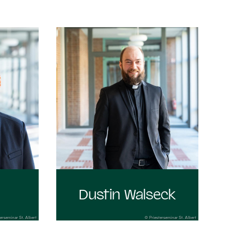
:
Dustin Walseck
erseminar St. Albert
© Priesterseminar St. Albert