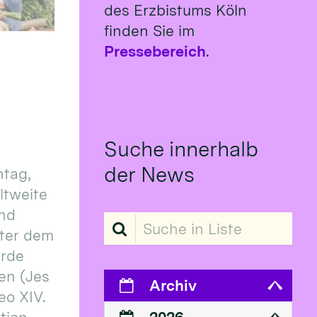
des Erzbistums Köln
finden Sie im
Pressebereich
.
Suche innerhalb
der News
tag,
eltweite
und
Suche in Liste
ter dem
erde
en (Jes
Archiv
eo XIV.