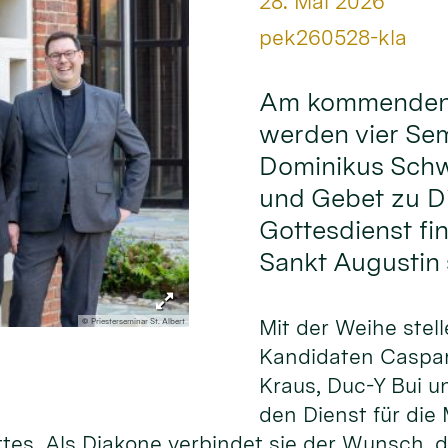
Datum:
28. Mai 2026
Von:
pek260528-kla
Am kommenden S
werden vier Sem
Dominikus Sch
und Gebet zu Di
Gottesdienst fin
Sankt Augustin s
Mit der Weihe stell
© Priesterseminar St. Albert
Kandidaten Caspar
Kraus, Duc-Y Bui u
den Dienst für die
ttes. Als Diakone verbindet sie der Wunsch,