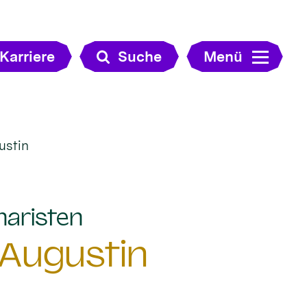
Karriere
Suche
Menü
ustin
:
naristen
 Augustin