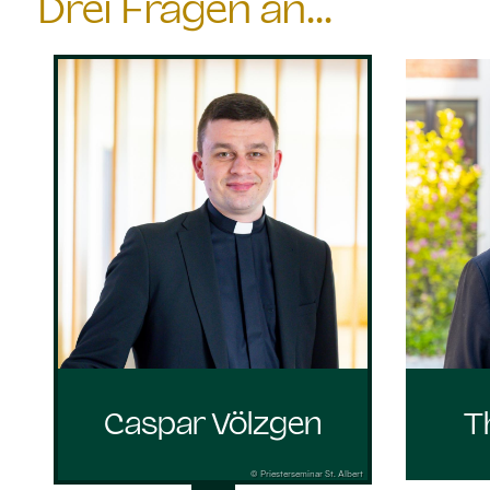
Drei Fragen an...
Caspar Völzgen
T
© Priesterseminar St. Albert