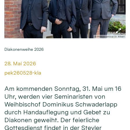
© Priesterseminar St. Albert
Diakonenweihe 2026
Datum:
28. Mai 2026
Von:
pek260528-kla
Am kommenden Sonntag, 31. Mai um 16
Uhr, werden vier Seminaristen von
Weihbischof Dominikus Schwaderlapp
durch Handauflegung und Gebet zu
Diakonen geweiht. Der feierliche
Gottesdienst findet in der Steyler