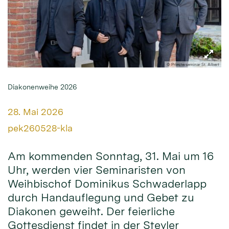
© Priesterseminar St. Albert
Diakonenweihe 2026
Datum:
28. Mai 2026
Von:
pek260528-kla
Am kommenden Sonntag, 31. Mai um 16
Uhr, werden vier Seminaristen von
Weihbischof Dominikus Schwaderlapp
durch Handauflegung und Gebet zu
Diakonen geweiht. Der feierliche
Gottesdienst findet in der Steyler