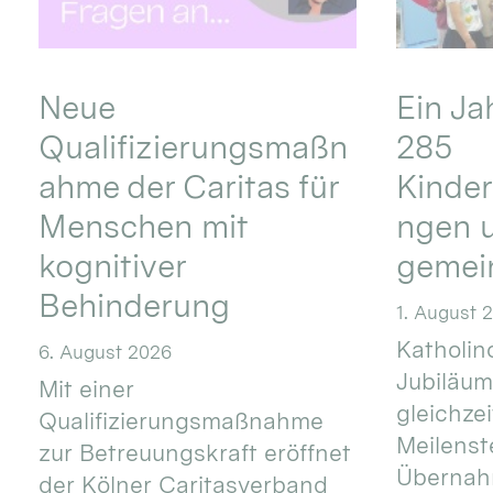
Neue
Ein Ja
Qualifizierungsmaßn
285
ahme der Caritas für
Kinder
Menschen mit
ngen u
kognitiver
gemei
Behinderung
1. August 
Katholino
6. August 2026
Jubiläum
Mit einer
gleichze
Qualifizierungsmaßnahme
Meilenste
zur Betreuungskraft eröffnet
Übernahm
der Kölner Caritasverband