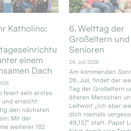
hr Katholino:
6. Welttag der
Großeltern und
tageseinrichtu
Senioren
nter einem
24. Juli 2026
nsamen Dach
Am kommenden Sonn
26. Juli, findet der w
2026
Tag der Großeltern 
 feiert sein erstes
älteren Menschen un
 und erreicht
Leitwort „Ich aber w
itig den nächsten
dich niemals vergess
in: Mit der
49,15)“ statt. Papst L
e weiterer 182