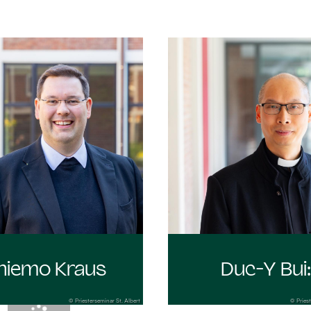
hiemo Kraus
Duc-Y Bui
© Priesterseminar St. Albert
© Priest