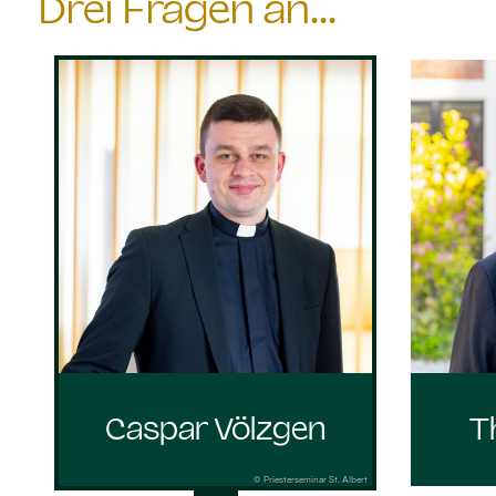
Drei Fragen an...
Caspar Völzgen
T
© Priesterseminar St. Albert