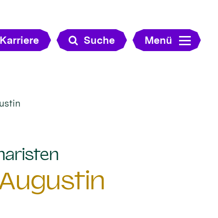
Karriere
Suche
Menü
ustin
:
naristen
 Augustin