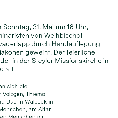
onntag, 31. Mai um 16 Uhr,
inaristen von Weihbischof
waderlapp durch Handauflegung
akonen geweiht. Der feierliche
det in der Steyler Missionskirche in
tatt.
en sich die
 Völzgen, Thiemo
nd Dustin Walseck in
 Men­schen, am Altar
 den Menschen im