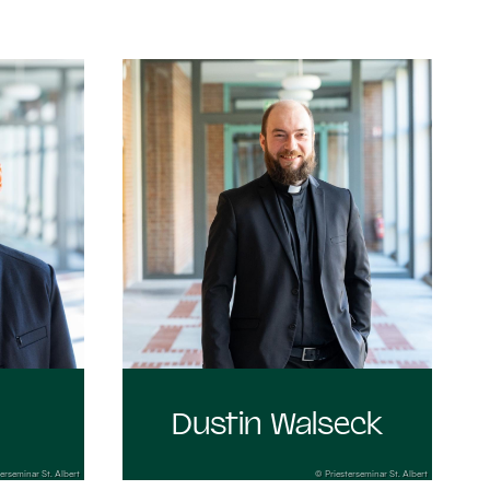
:
Dustin Walseck
erseminar St. Albert
© Priesterseminar St. Albert