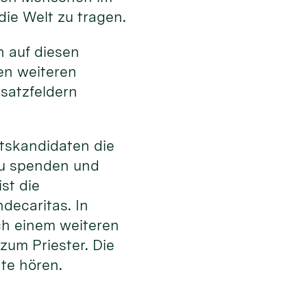
die Welt zu tragen.
en auf diesen
en weiteren
satzfeldern
tskandidaten die
zu spenden und
st die
decaritas. In
ach einem weiteren
zum Priester. Die
hte hören.