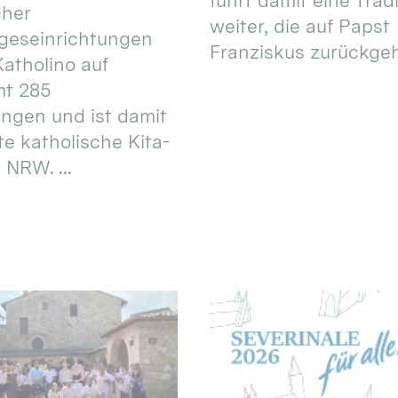
führt damit eine Trad
cher
weiter, die auf Papst
geseinrichtungen
Franziskus zurückgeht.
atholino auf
mt 285
ungen und ist damit
te katholische Kita-
 NRW. ...