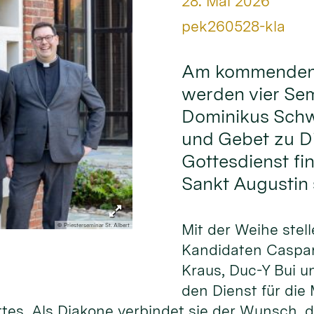
Datum:
28. Mai 2026
Von:
pek260528-kla
Am kommenden S
werden vier Sem
Dominikus Sch
und Gebet zu Di
Gottesdienst fin
Sankt Augustin s
Mit der Weihe stell
© Priesterseminar St. Albert
Kandidaten Caspar
Kraus, Duc-Y Bui u
den Dienst für die
ttes. Als Diakone verbindet sie der Wunsch,