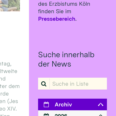
des Erzbistums Köln
finden Sie im
Pressebereich
.
Suche innerhalb
der News
tag,
eltweite
und
Suche in Liste
ter dem
erde
en (Jes
Archiv
eo XIV.