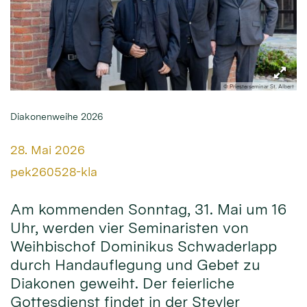
© Priesterseminar St. Albert
Diakonenweihe 2026
Datum:
28. Mai 2026
Von:
pek260528-kla
Am kommenden Sonntag, 31. Mai um 16
Uhr, werden vier Seminaristen von
Weihbischof Dominikus Schwaderlapp
durch Handauflegung und Gebet zu
Diakonen geweiht. Der feierliche
Gottesdienst findet in der Steyler