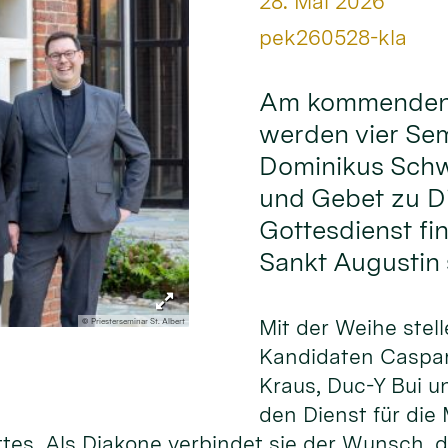
Datum:
28. Mai 2026
Von:
pek260528-kla
Am kommenden S
werden vier Sem
Dominikus Sch
und Gebet zu Di
Gottesdienst fin
Sankt Augustin s
Mit der Weihe stell
© Priesterseminar St. Albert
Kandidaten Caspar
Kraus, Duc-Y Bui u
den Dienst für die
ttes. Als Diakone verbindet sie der Wunsch,