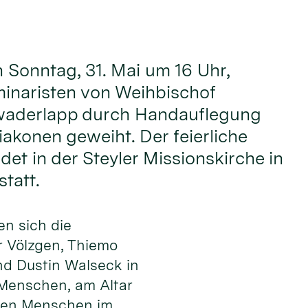
onntag, 31. Mai um 16 Uhr,
inaristen von Weihbischof
waderlapp durch Handauflegung
akonen geweiht. Der feierliche
det in der Steyler Missionskirche in
tatt.
en sich die
 Völzgen, Thiemo
nd Dustin Walseck in
 Men­schen, am Altar
 den Menschen im