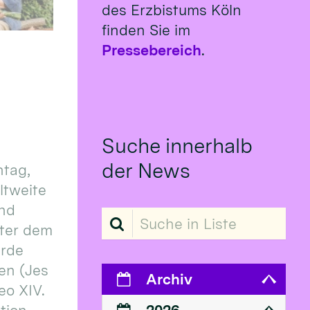
des Erzbistums Köln
finden Sie im
Pressebereich
.
Suche innerhalb
der News
tag,
eltweite
und
Suche in Liste
ter dem
erde
en (Jes
Archiv
eo XIV.