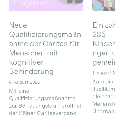
Neue
Ein Ja
Qualifizierungsmaßn
285
ahme der Caritas für
Kinder
Menschen mit
ngen u
kognitiver
gemei
Behinderung
1. August 
Katholino
6. August 2026
Jubiläum
Mit einer
gleichze
Qualifizierungsmaßnahme
Meilenste
zur Betreuungskraft eröffnet
Übernahm
der Kölner Caritasverband