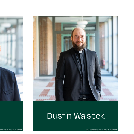
:
Dustin Walseck
erseminar St. Albert
© Priesterseminar St. Albert