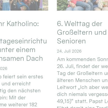
hr Katholino:
6. Welttag der
Großeltern und
tageseinrichtu
Senioren
nter einem
24. Juli 2026
nsamen Dach
Am kommenden Sonn
26. Juli, findet der w
2026
Tag der Großeltern 
 feiert sein erstes
älteren Menschen un
 und erreicht
Leitwort „Ich aber w
itig den nächsten
dich niemals vergess
in: Mit der
49,15)“ statt. Papst L
e weiterer 182