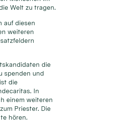
die Welt zu tragen.
en auf diesen
en weiteren
satzfeldern
tskandidaten die
zu spenden und
st die
decaritas. In
ach einem weiteren
zum Priester. Die
hte hören.