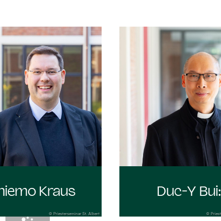
hiemo Kraus
Duc-Y Bui
© Priesterseminar St. Albert
© Priest