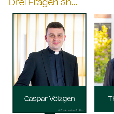
Drei Fragen an...
Caspar Völzgen
T
© Priesterseminar St. Albert