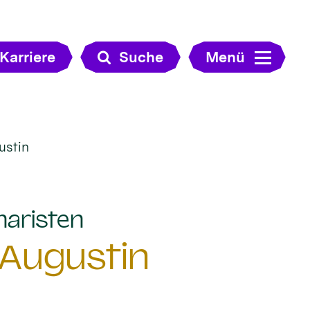
Karriere
Suche
Menü
ustin
:
naristen
 Augustin