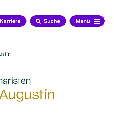
Karriere
Suche
Menü
ustin
:
naristen
 Augustin