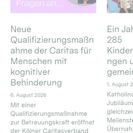
Neue
Ein Ja
Qualifizierungsmaßn
285
ahme der Caritas für
Kinder
Menschen mit
ngen u
kognitiver
gemei
Behinderung
1. August 
Katholino
6. August 2026
Jubiläum
Mit einer
gleichze
Qualifizierungsmaßnahme
Meilenste
zur Betreuungskraft eröffnet
Übernahm
der Kölner Caritasverband