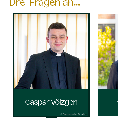
Drei Fragen an...
Caspar Völzgen
T
© Priesterseminar St. Albert