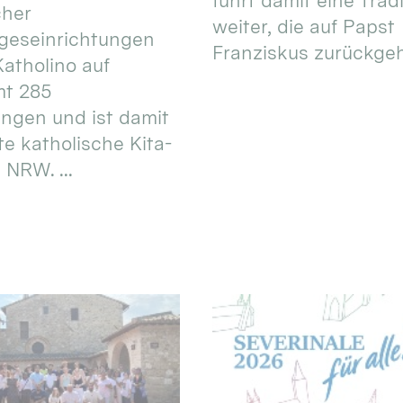
führt damit eine Trad
cher
weiter, die auf Papst
geseinrichtungen
Franziskus zurückgeht.
atholino auf
mt 285
ungen und ist damit
te katholische Kita-
 NRW. ...