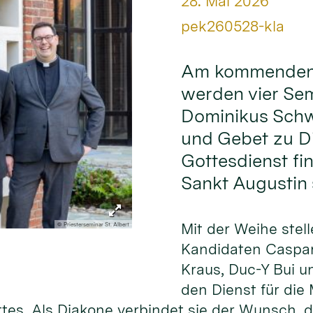
Datum:
28. Mai 2026
Von:
pek260528-kla
Am kommenden S
werden vier Sem
Dominikus Sch
und Gebet zu Di
Gottesdienst fin
Sankt Augustin s
Mit der Weihe stell
© Priesterseminar St. Albert
Kandidaten Caspar
Kraus, Duc-Y Bui u
den Dienst für die
ttes. Als Diakone verbindet sie der Wunsch,