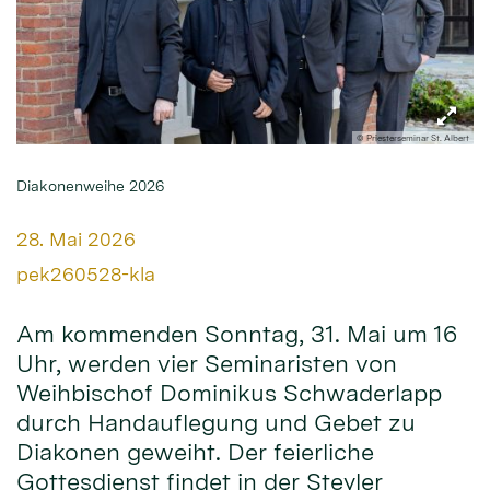
© Priesterseminar St. Albert
Diakonenweihe 2026
Datum:
28. Mai 2026
Von:
pek260528-kla
Am kommenden Sonntag, 31. Mai um 16
Uhr, werden vier Seminaristen von
Weihbischof Dominikus Schwaderlapp
durch Handauflegung und Gebet zu
Diakonen geweiht. Der feierliche
Gottesdienst findet in der Steyler