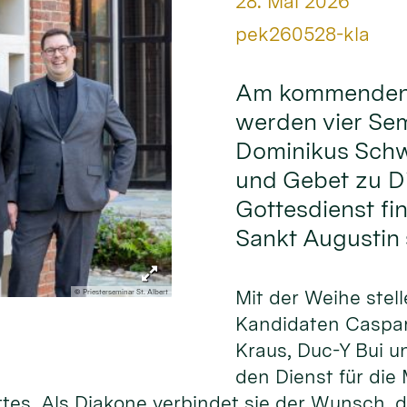
Datum:
28. Mai 2026
Von:
pek260528-kla
Am kommenden S
werden vier Sem
Dominikus Sch
und Gebet zu Di
Gottesdienst fin
Sankt Augustin s
Mit der Weihe stell
© Priesterseminar St. Albert
Kandidaten Caspar
Kraus, Duc-Y Bui u
den Dienst für die
ttes. Als Diakone verbindet sie der Wunsch,