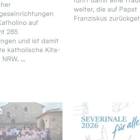
führt damit eine Trad
cher
weiter, die auf Papst
geseinrichtungen
Franziskus zurückgeht.
atholino auf
mt 285
ungen und ist damit
te katholische Kita-
 NRW. ...