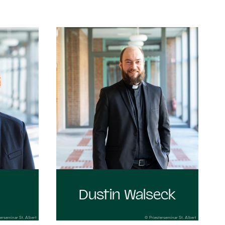
:
Dustin Walseck
erseminar St. Albert
© Priesterseminar St. Albert