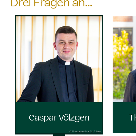
Drei Fragen an...
Caspar Völzgen
T
© Priesterseminar St. Albert