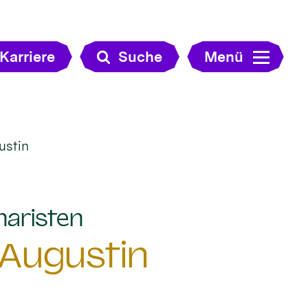
Karriere
Suche
Menü
ustin
:
naristen
 Augustin