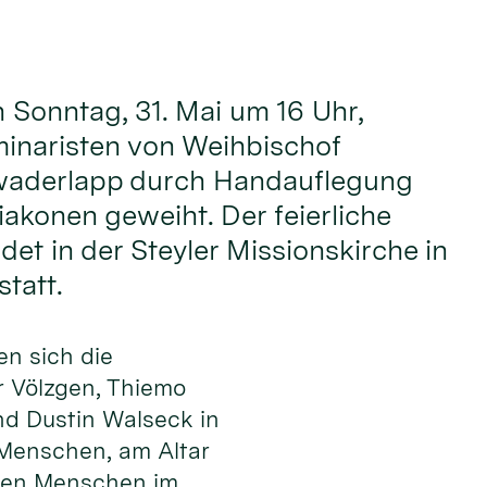
onntag, 31. Mai um 16 Uhr,
inaristen von Weihbischof
waderlapp durch Handauflegung
akonen geweiht. Der feierliche
det in der Steyler Missionskirche in
tatt.
en sich die
 Völzgen, Thiemo
nd Dustin Walseck in
 Men­schen, am Altar
 den Menschen im