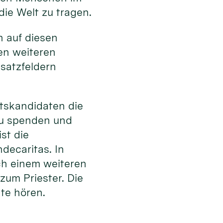
die Welt zu tragen.
en auf diesen
en weiteren
satzfeldern
tskandidaten die
zu spenden und
st die
decaritas. In
ach einem weiteren
zum Priester. Die
hte hören.