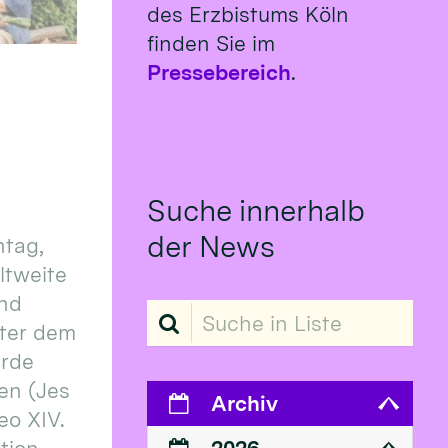
des Erzbistums Köln
finden Sie im
Pressebereich
.
Suche innerhalb
der News
tag,
eltweite
und
Suche in Liste
ter dem
erde
en (Jes
Archiv
eo XIV.