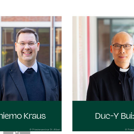
hiemo Kraus
Duc-Y Bui
© Priesterseminar St. Albert
© Priest