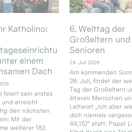
hr Katholino:
6. Welttag der
Großeltern und
tageseinrichtu
Senioren
nter einem
24. Juli 2026
nsamen Dach
Am kommenden Sonn
26. Juli, findet der w
2026
Tag der Großeltern 
 feiert sein erstes
älteren Menschen un
 und erreicht
Leitwort „Ich aber w
itig den nächsten
dich niemals vergess
in: Mit der
49,15)“ statt. Papst L
e weiterer 182