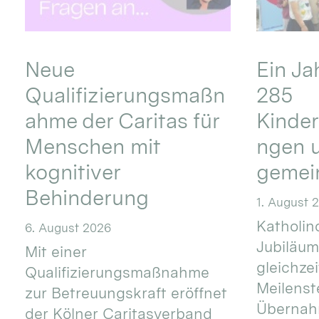
Neue
Ein Ja
Qualifizierungsmaßn
285
ahme der Caritas für
Kinder
Menschen mit
ngen u
kognitiver
gemei
Behinderung
1. August 
Katholino
6. August 2026
Jubiläum
Mit einer
gleichze
Qualifizierungsmaßnahme
Meilenste
zur Betreuungskraft eröffnet
Übernahm
der Kölner Caritasverband