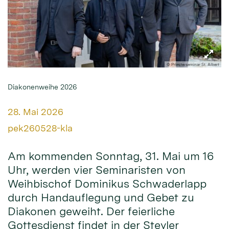
© Priesterseminar St. Albert
Diakonenweihe 2026
Datum:
28. Mai 2026
Von:
pek260528-kla
Am kommenden Sonntag, 31. Mai um 16
Uhr, werden vier Seminaristen von
Weihbischof Dominikus Schwaderlapp
durch Handauflegung und Gebet zu
Diakonen geweiht. Der feierliche
Gottesdienst findet in der Steyler