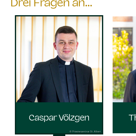
Drei Fragen an...
Caspar Völzgen
T
© Priesterseminar St. Albert