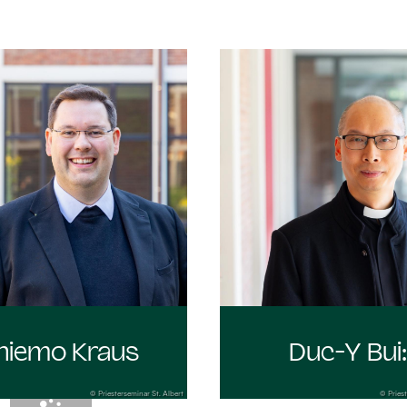
hiemo Kraus
Duc-Y Bui
© Priesterseminar St. Albert
© Priest