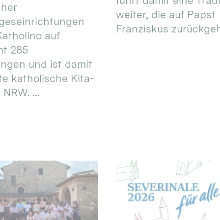
führt damit eine Trad
cher
weiter, die auf Papst
geseinrichtungen
Franziskus zurückgeht.
atholino auf
mt 285
ungen und ist damit
te katholische Kita-
 NRW. ...