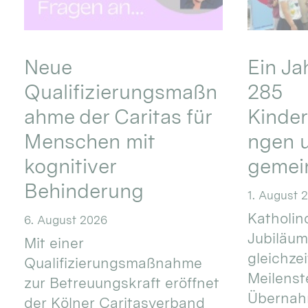
Neue
Ein Ja
Qualifizierungsmaßn
285
ahme der Caritas für
Kinder
Menschen mit
ngen u
kognitiver
gemei
Behinderung
1. August 
Katholino
6. August 2026
Jubiläum
Mit einer
gleichze
Qualifizierungsmaßnahme
Meilenste
zur Betreuungskraft eröffnet
Übernahm
der Kölner Caritasverband