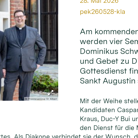
Datum:
28. Mai 2026
Von:
pek260528-kla
Am kommenden S
werden vier Sem
Dominikus Sch
und Gebet zu Di
Gottesdienst fin
Sankt Augustin s
Mit der Weihe stell
© Priesterseminar St. Albert
Kandidaten Caspar
Kraus, Duc-Y Bui u
den Dienst für die
ttes. Als Diakone verbindet sie der Wunsch,