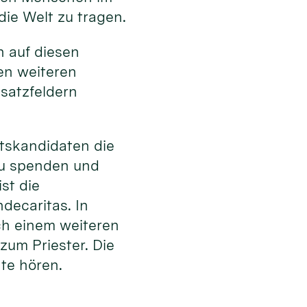
die Welt zu tragen.
en auf diesen
en weiteren
satzfeldern
tskandidaten die
zu spenden und
st die
decaritas. In
ach einem weiteren
zum Priester. Die
hte hören.