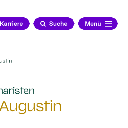
Karriere
Suche
Menü
ustin
:
naristen
 Augustin