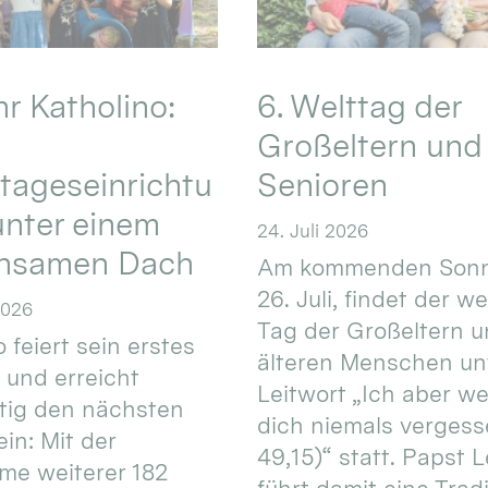
hr Katholino:
6. Welttag der
Großeltern und
tageseinrichtu
Senioren
nter einem
24. Juli 2026
nsamen Dach
Am kommenden Sonn
26. Juli, findet der w
2026
Tag der Großeltern 
 feiert sein erstes
älteren Menschen un
 und erreicht
Leitwort „Ich aber w
itig den nächsten
dich niemals vergess
in: Mit der
49,15)“ statt. Papst L
e weiterer 182