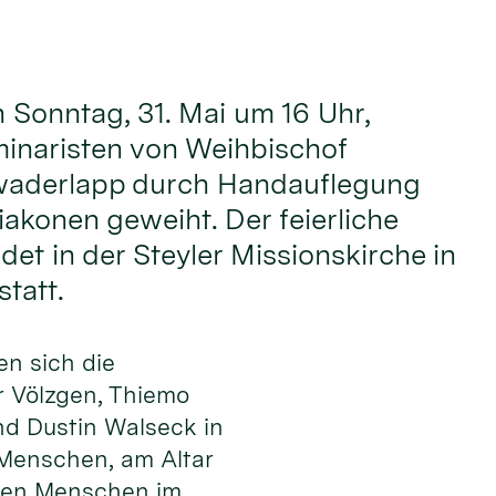
onntag, 31. Mai um 16 Uhr,
inaristen von Weihbischof
waderlapp durch Handauflegung
akonen geweiht. Der feierliche
det in der Steyler Missionskirche in
tatt.
en sich die
 Völzgen, Thiemo
nd Dustin Walseck in
 Men­schen, am Altar
 den Menschen im