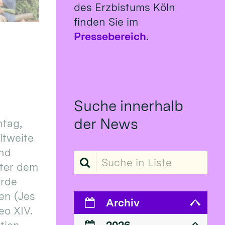
des Erzbistums Köln
finden Sie im
Pressebereich
.
Suche innerhalb
der News
tag,
eltweite
und
Suche in Liste
ter dem
erde
en (Jes
Archiv
eo XIV.