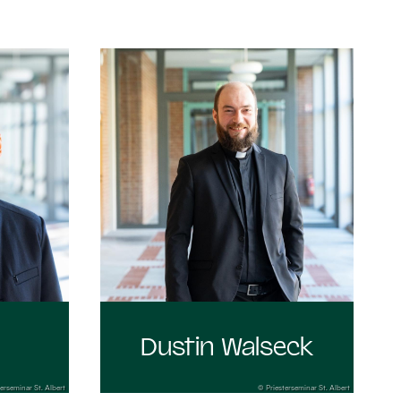
:
Dustin Walseck
erseminar St. Albert
© Priesterseminar St. Albert