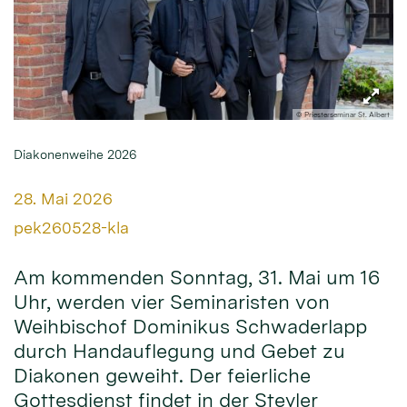
© Priesterseminar St. Albert
Diakonenweihe 2026
Datum:
28. Mai 2026
Von:
pek260528-kla
Am kommenden Sonntag, 31. Mai um 16
Uhr, werden vier Seminaristen von
Weihbischof Dominikus Schwaderlapp
durch Handauflegung und Gebet zu
Diakonen geweiht. Der feierliche
Gottesdienst findet in der Steyler