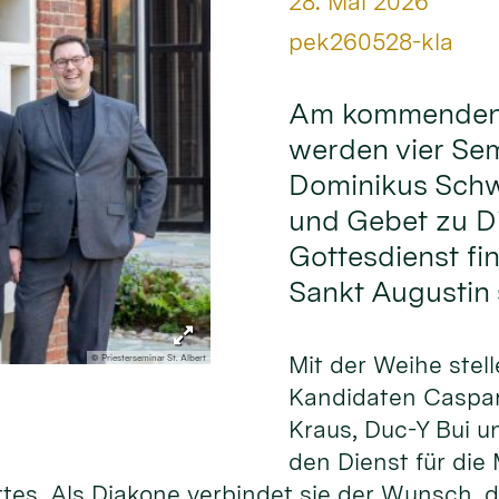
Datum:
28. Mai 2026
Von:
pek260528-kla
Am kommenden S
werden vier Sem
Dominikus Sch
und Gebet zu Di
Gottesdienst fin
Sankt Augustin s
Mit der Weihe stell
© Priesterseminar St. Albert
Kandidaten Caspar
Kraus, Duc-Y Bui u
den Dienst für die
ttes. Als Diakone verbindet sie der Wunsch,