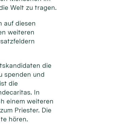
die Welt zu tragen.
en auf diesen
en weiteren
satzfeldern
tskandidaten die
zu spenden und
st die
decaritas. In
ach einem weiteren
zum Priester. Die
hte hören.