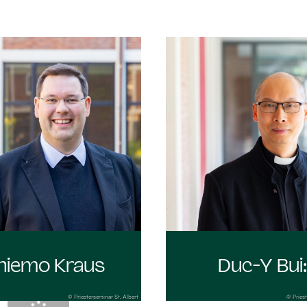
hiemo Kraus
Duc-Y Bui
© Priesterseminar St. Albert
© Priest