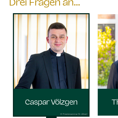
Drei Fragen an...
Caspar Völzgen
T
© Priesterseminar St. Albert