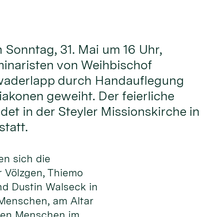
onntag, 31. Mai um 16 Uhr,
inaristen von Weihbischof
waderlapp durch Handauflegung
akonen geweiht. Der feierliche
det in der Steyler Missionskirche in
tatt.
en sich die
 Völzgen, Thiemo
nd Dustin Walseck in
 Men­schen, am Altar
 den Menschen im