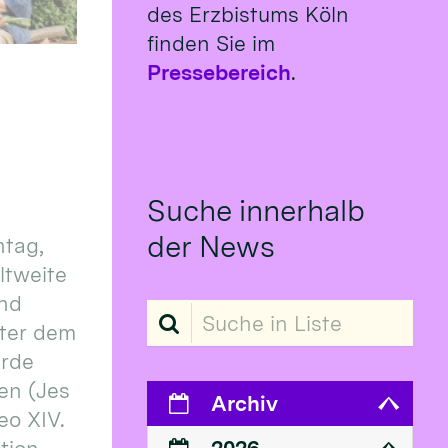
des Erzbistums Köln
finden Sie im
Pressebereich
.
Suche innerhalb
der News
tag,
eltweite
und
Suche in Liste
ter dem
erde
en (Jes
Archiv
eo XIV.