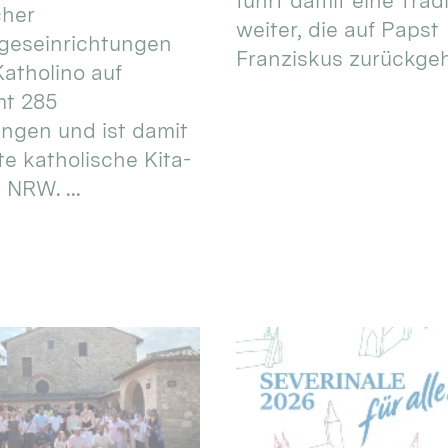
führt damit eine Trad
cher
weiter, die auf Papst
geseinrichtungen
Franziskus zurückgeht.
atholino auf
mt 285
ungen und ist damit
te katholische Kita-
 NRW. ...