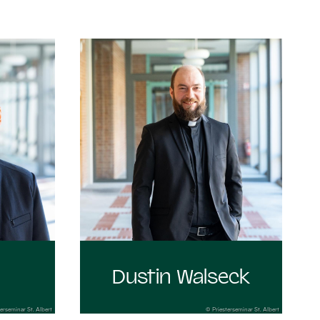
:
Dustin Walseck
erseminar St. Albert
© Priesterseminar St. Albert