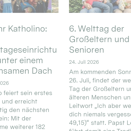
hr Katholino:
6. Welttag der
Großeltern und
tageseinrichtu
Senioren
nter einem
24. Juli 2026
nsamen Dach
Am kommenden Sonn
26. Juli, findet der w
2026
Tag der Großeltern 
 feiert sein erstes
älteren Menschen un
 und erreicht
Leitwort „Ich aber w
itig den nächsten
dich niemals vergess
in: Mit der
49,15)“ statt. Papst L
e weiterer 182