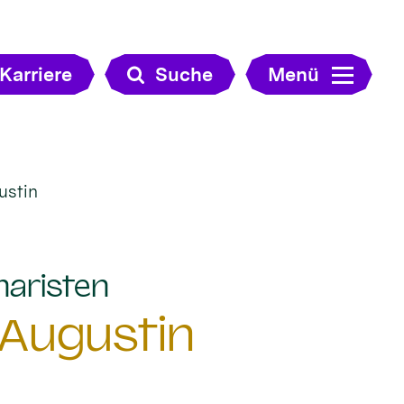
Karriere
Suche
Menü
ustin
:
naristen
 Augustin