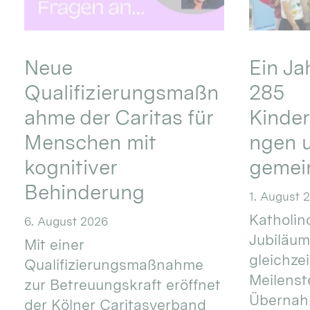
Neue
Ein Ja
Qualifizierungsmaßn
285
ahme der Caritas für
Kinder
Menschen mit
ngen u
kognitiver
gemei
Behinderung
1. August 
Katholino
6. August 2026
Jubiläum
Mit einer
gleichze
Qualifizierungsmaßnahme
Meilenste
zur Betreuungskraft eröffnet
Übernahm
der Kölner Caritasverband