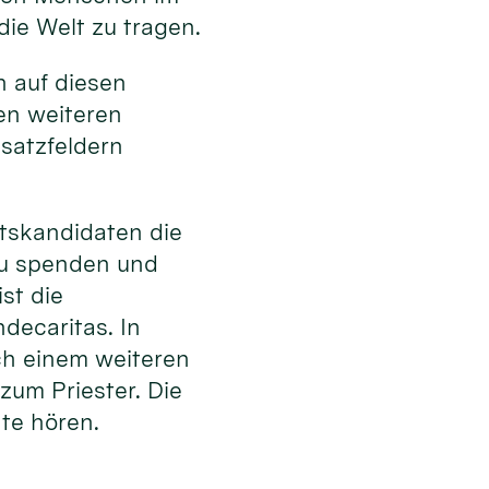
die Welt zu tragen.
en auf diesen
en weiteren
satzfeldern
tskandidaten die
zu spenden und
st die
decaritas. In
ach einem weiteren
zum Priester. Die
hte hören.