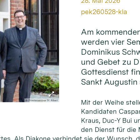
Datum:
28. Mai 2026
Von:
pek260528-kla
Am kommenden S
werden vier Sem
Dominikus Sch
und Gebet zu Di
Gottesdienst fin
Sankt Augustin s
Mit der Weihe stell
© Priesterseminar St. Albert
Kandidaten Caspar
Kraus, Duc-Y Bui u
den Dienst für die
ttes. Als Diakone verbindet sie der Wunsch,