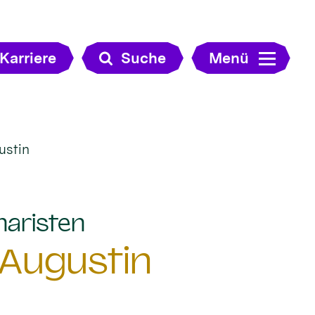
Karriere
Suche
Menü
ustin
:
naristen
 Augustin