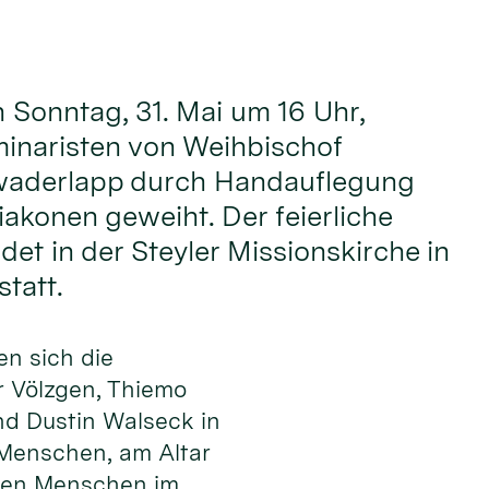
onntag, 31. Mai um 16 Uhr,
inaristen von Weihbischof
waderlapp durch Handauflegung
akonen geweiht. Der feierliche
det in der Steyler Missionskirche in
tatt.
en sich die
 Völzgen, Thiemo
nd Dustin Walseck in
 Men­schen, am Altar
 den Menschen im