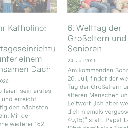
hr Katholino:
6. Welttag der
Großeltern und
tageseinrichtu
Senioren
nter einem
24. Juli 2026
nsamen Dach
Am kommenden Sonn
26. Juli, findet der w
2026
Tag der Großeltern 
 feiert sein erstes
älteren Menschen un
 und erreicht
Leitwort „Ich aber w
itig den nächsten
dich niemals vergess
in: Mit der
49,15)“ statt. Papst L
e weiterer 182