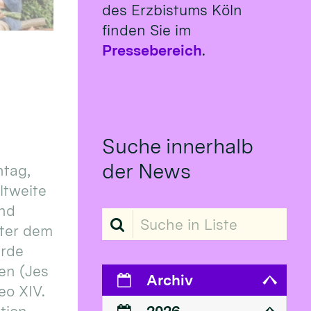
des Erzbistums Köln
finden Sie im
Pressebereich
.
Suche innerhalb
der News
tag,
eltweite
und
Suche in Liste
ter dem
erde
en (Jes
Archiv
eo XIV.