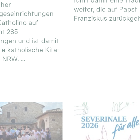
führt damit eine Trad
cher
weiter, die auf Papst
geseinrichtungen
Franziskus zurückgeht.
atholino auf
mt 285
ungen und ist damit
te katholische Kita-
 NRW. ...