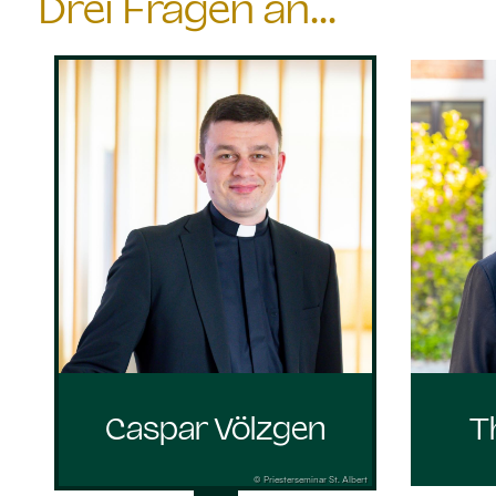
Drei Fragen an...
Caspar Völzgen
T
© Priesterseminar St. Albert