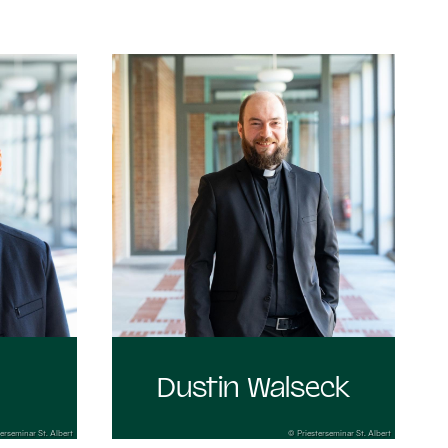
:
Dustin Walseck
erseminar St. Albert
© Priesterseminar St. Albert