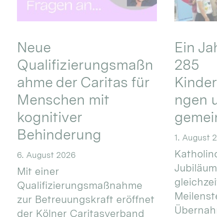
Neue
Ein Ja
Qualifizierungsmaßn
285
ahme der Caritas für
Kinder
Menschen mit
ngen u
kognitiver
gemei
Behinderung
1. August 
Katholino
6. August 2026
Jubiläum
Mit einer
gleichze
Qualifizierungsmaßnahme
Meilenste
zur Betreuungskraft eröffnet
Übernahm
der Kölner Caritasverband