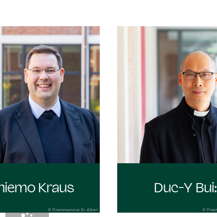
hiemo Kraus
Duc-Y Bui
© Priesterseminar St. Albert
© Priest