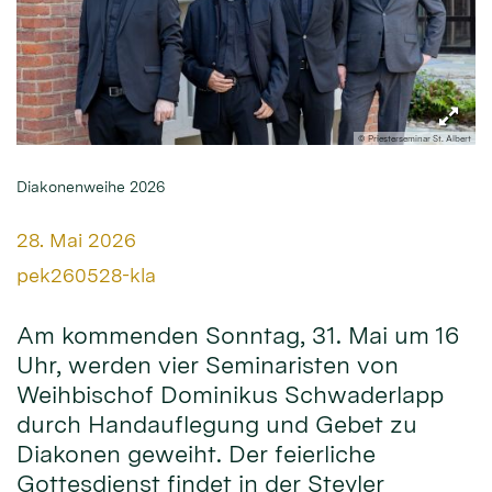
© Priesterseminar St. Albert
Diakonenweihe 2026
Datum:
28. Mai 2026
Von:
pek260528-kla
Am kommenden Sonntag, 31. Mai um 16
Uhr, werden vier Seminaristen von
Weihbischof Dominikus Schwaderlapp
durch Handauflegung und Gebet zu
Diakonen geweiht. Der feierliche
Gottesdienst findet in der Steyler