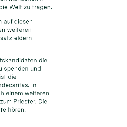
die Welt zu tragen.
en auf diesen
en weiteren
satzfeldern
tskandidaten die
zu spenden und
st die
decaritas. In
ach einem weiteren
zum Priester. Die
hte hören.