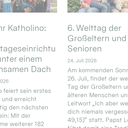
hr Katholino:
6. Welttag der
Großeltern und
tageseinrichtu
Senioren
nter einem
24. Juli 2026
nsamen Dach
Am kommenden Sonn
26. Juli, findet der w
2026
Tag der Großeltern 
 feiert sein erstes
älteren Menschen un
 und erreicht
Leitwort „Ich aber w
itig den nächsten
dich niemals vergess
in: Mit der
49,15)“ statt. Papst L
e weiterer 182