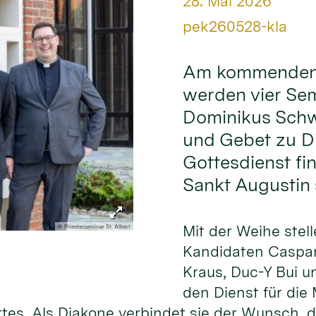
Datum:
28. Mai 2026
Von:
pek260528-kla
Am kommenden S
werden vier Sem
Dominikus Sch
und Gebet zu Di
Gottesdienst fin
Sankt Augustin s
Mit der Weihe stell
© Priesterseminar St. Albert
Kandidaten Caspar
Kraus, Duc-Y Bui u
den Dienst für die
ttes. Als Diakone verbindet sie der Wunsch,