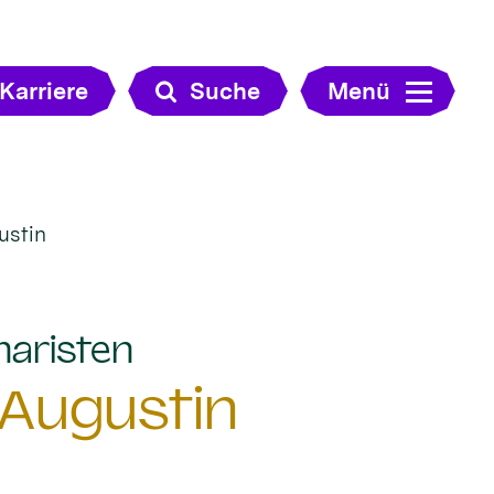
Karriere
Suche
Menü
ustin
:
naristen
 Augustin