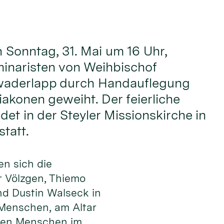
onntag, 31. Mai um 16 Uhr,
inaristen von Weihbischof
waderlapp durch Handauflegung
akonen geweiht. Der feierliche
det in der Steyler Missionskirche in
tatt.
en sich die
 Völzgen, Thiemo
nd Dustin Walseck in
 Men­schen, am Altar
 den Menschen im