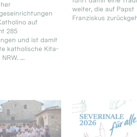
führt damit eine Trad
cher
weiter, die auf Papst
geseinrichtungen
Franziskus zurückgeht.
atholino auf
mt 285
ungen und ist damit
te katholische Kita-
 NRW. ...