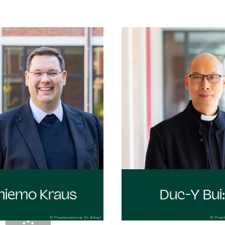
hiemo Kraus
Duc-Y Bui
© Priesterseminar St. Albert
© Priest