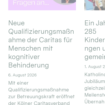
Neue
Ein Ja
Qualifizierungsmaßn
285
ahme der Caritas für
Kinder
Menschen mit
ngen u
kognitiver
gemei
Behinderung
1. August 
Katholino
6. August 2026
Jubiläum
Mit einer
gleichze
Qualifizierungsmaßnahme
Meilenste
zur Betreuungskraft eröffnet
Übernahm
der Kölner Caritasverband