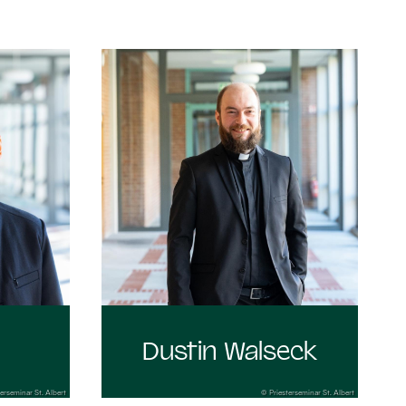
:
Dustin Walseck
erseminar St. Albert
© Priesterseminar St. Albert