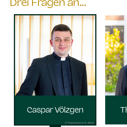
Drei Fragen an...
Caspar Völzgen
T
© Priesterseminar St. Albert