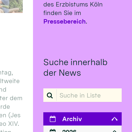
des Erzbistums Köln
finden Sie im
Pressebereich
.
Suche innerhalb
der News
tag,
eltweite
und
Suche in Liste
ter dem
erde
en (Jes
Archiv
eo XIV.