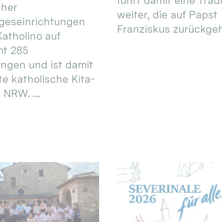
führt damit eine Trad
cher
weiter, die auf Papst
geseinrichtungen
Franziskus zurückgeht.
atholino auf
mt 285
ungen und ist damit
te katholische Kita-
 NRW. ...