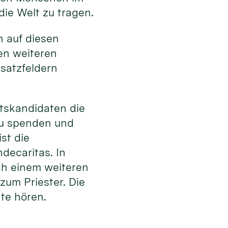
die Welt zu tragen.
en auf diesen
en weiteren
satzfeldern
tskandidaten die
zu spenden und
st die
decaritas. In
ach einem weiteren
zum Priester. Die
hte hören.