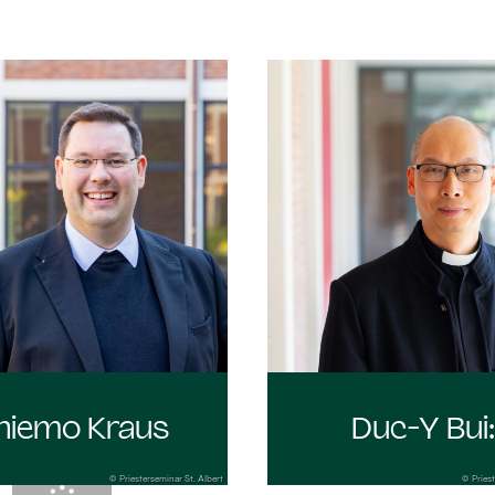
hiemo Kraus
Duc-Y Bui
© Priesterseminar St. Albert
© Priest