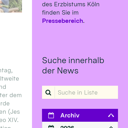
des Erzbistums Köln
finden Sie im
Pressebereich
.
Suche innerhalb
der News
tag,
eltweite
und
Suche in Liste
ter dem
erde
en (Jes
Archiv
eo XIV.