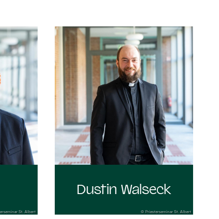
:
Dustin Walseck
erseminar St. Albert
© Priesterseminar St. Albert