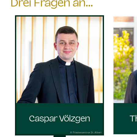
Drei Fragen an...
Caspar Völzgen
T
© Priesterseminar St. Albert