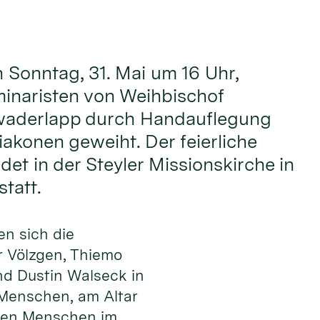
onntag, 31. Mai um 16 Uhr,
inaristen von Weihbischof
waderlapp durch Handauflegung
akonen geweiht. Der feierliche
det in der Steyler Missionskirche in
tatt.
en sich die
 Völzgen, Thiemo
nd Dustin Walseck in
 Men­schen, am Altar
 den Menschen im