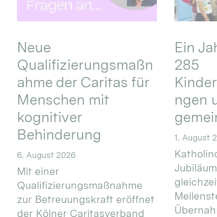
Neue
Ein Ja
Qualifizierungsmaßn
285
ahme der Caritas für
Kinder
Menschen mit
ngen u
kognitiver
gemei
Behinderung
1. August 
Katholino
6. August 2026
Jubiläum
Mit einer
gleichze
Qualifizierungsmaßnahme
Meilenste
zur Betreuungskraft eröffnet
Übernahm
der Kölner Caritasverband