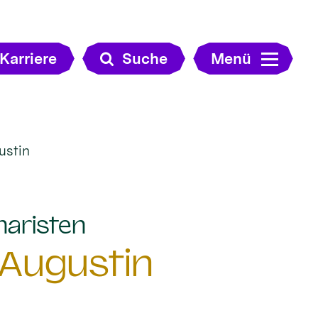
Karriere
Suche
Menü
ustin
:
naristen
 Augustin