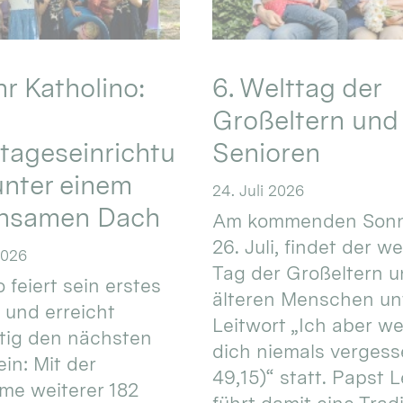
hr Katholino:
6. Welttag der
Großeltern und
tageseinrichtu
Senioren
nter einem
24. Juli 2026
nsamen Dach
Am kommenden Sonn
26. Juli, findet der w
2026
Tag der Großeltern 
 feiert sein erstes
älteren Menschen un
 und erreicht
Leitwort „Ich aber w
itig den nächsten
dich niemals vergess
in: Mit der
49,15)“ statt. Papst L
e weiterer 182