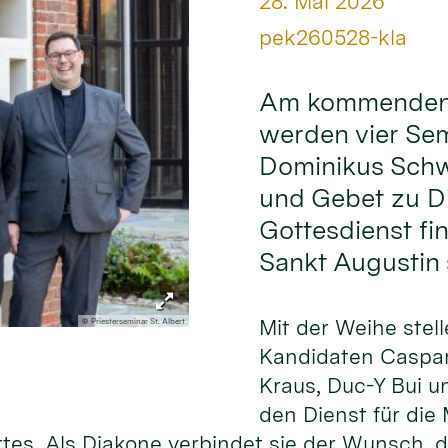
Datum:
28. Mai 2026
Von:
pek260528-kla
Am kommenden S
werden vier Sem
Dominikus Sch
und Gebet zu Di
Gottesdienst fin
Sankt Augustin s
Mit der Weihe stell
© Priesterseminar St. Albert
Kandidaten Caspar
Kraus, Duc-Y Bui u
den Dienst für die
ttes. Als Diakone verbindet sie der Wunsch,