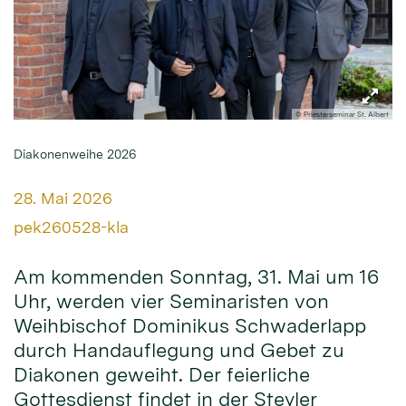
© Priesterseminar St. Albert
Diakonenweihe 2026
Datum:
28. Mai 2026
Von:
pek260528-kla
Am kommenden Sonntag, 31. Mai um 16
Uhr, werden vier Seminaristen von
Weihbischof Dominikus Schwaderlapp
durch Handauflegung und Gebet zu
Diakonen geweiht. Der feierliche
Gottesdienst findet in der Steyler