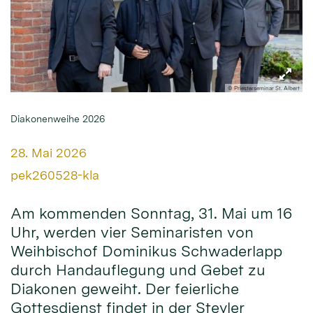
© Priesterseminar St. Albert
Diakonenweihe 2026
Datum:
28. Mai 2026
Von:
pek260528-kla
Am kommenden Sonntag, 31. Mai um 16
Uhr, werden vier Seminaristen von
Weihbischof Dominikus Schwaderlapp
durch Handauflegung und Gebet zu
Diakonen geweiht. Der feierliche
Gottesdienst findet in der Steyler