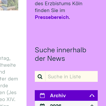
des Erzbistums Köln
finden Sie im
Pressebereich
.
Suche innerhalb
der News
tag,
eltweite
und
Suche in Liste
ter dem
erde
en (Jes
Archiv
eo XIV.