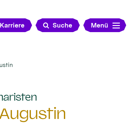
Karriere
Suche
Menü
ustin
:
naristen
 Augustin