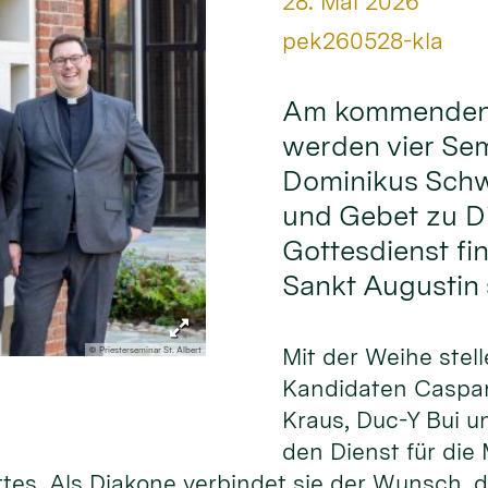
Datum:
28. Mai 2026
Von:
pek260528-kla
Am kommenden S
werden vier Sem
Dominikus Sch
und Gebet zu Di
Gottesdienst fin
Sankt Augustin s
Mit der Weihe stell
© Priesterseminar St. Albert
Kandidaten Caspar
Kraus, Duc-Y Bui u
den Dienst für die
ttes. Als Diakone verbindet sie der Wunsch,