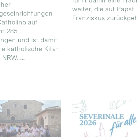
führt damit eine Trad
cher
weiter, die auf Papst
geseinrichtungen
Franziskus zurückgeht.
atholino auf
mt 285
ungen und ist damit
te katholische Kita-
 NRW. ...