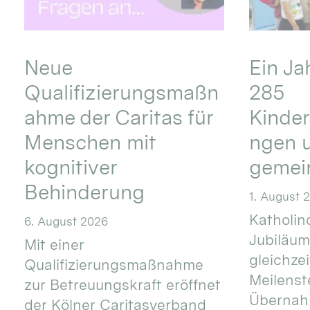
Neue
Ein Ja
Qualifizierungsmaßn
285
ahme der Caritas für
Kinder
Menschen mit
ngen u
kognitiver
gemei
Behinderung
1. August 
Katholino
6. August 2026
Jubiläum
Mit einer
gleichze
Qualifizierungsmaßnahme
Meilenste
zur Betreuungskraft eröffnet
Übernahm
der Kölner Caritasverband