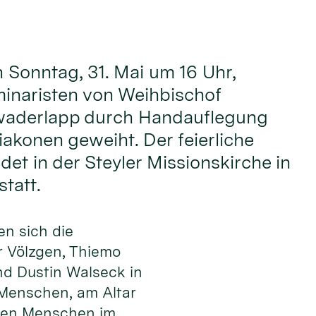
onntag, 31. Mai um 16 Uhr,
inaristen von Weihbischof
waderlapp durch Handauflegung
akonen geweiht. Der feierliche
det in der Steyler Missionskirche in
tatt.
en sich die
 Völzgen, Thiemo
nd Dustin Walseck in
 Men­schen, am Altar
 den Menschen im