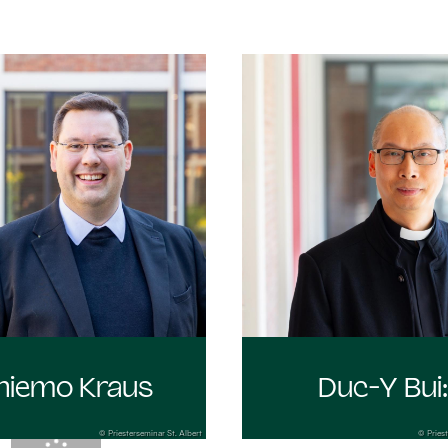
hiemo Kraus
Duc-Y Bui
© Priesterseminar St. Albert
© Priest