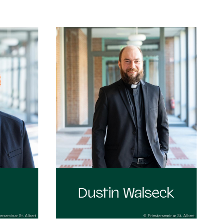
:
Dustin Walseck
erseminar St. Albert
© Priesterseminar St. Albert