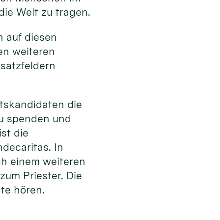
die Welt zu tragen.
en auf diesen
en weiteren
satzfeldern
tskandidaten die
zu spenden und
st die
decaritas. In
ach einem weiteren
zum Priester. Die
hte hören.