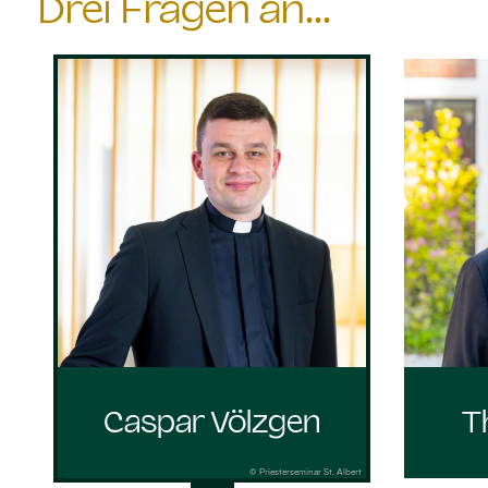
Drei Fragen an...
Caspar Völzgen
T
© Priesterseminar St. Albert