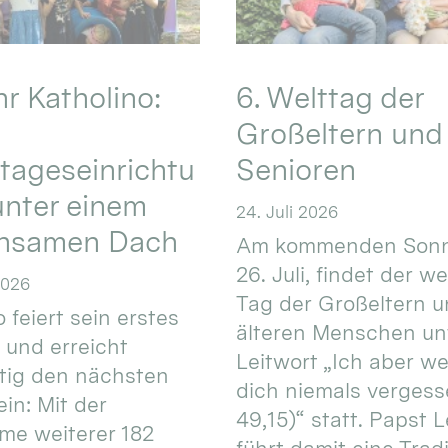
hr Katholino:
6. Welttag der
Großeltern und
tageseinrichtu
Senioren
nter einem
24. Juli 2026
nsamen Dach
Am kommenden Sonn
26. Juli, findet der w
2026
Tag der Großeltern 
 feiert sein erstes
älteren Menschen un
 und erreicht
Leitwort „Ich aber w
itig den nächsten
dich niemals vergess
in: Mit der
49,15)“ statt. Papst L
e weiterer 182