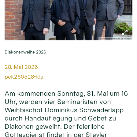
© Priesterseminar St. Albert
Diakonenweihe 2026
Datum:
28. Mai 2026
Von:
pek260528-kla
Am kommenden Sonntag, 31. Mai um 16
Uhr, werden vier Seminaristen von
Weihbischof Dominikus Schwaderlapp
durch Handauflegung und Gebet zu
Diakonen geweiht. Der feierliche
Gottesdienst findet in der Steyler