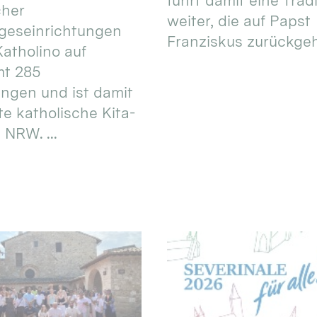
führt damit eine Trad
cher
weiter, die auf Papst
geseinrichtungen
Franziskus zurückgeht.
atholino auf
mt 285
ungen und ist damit
te katholische Kita-
 NRW. ...