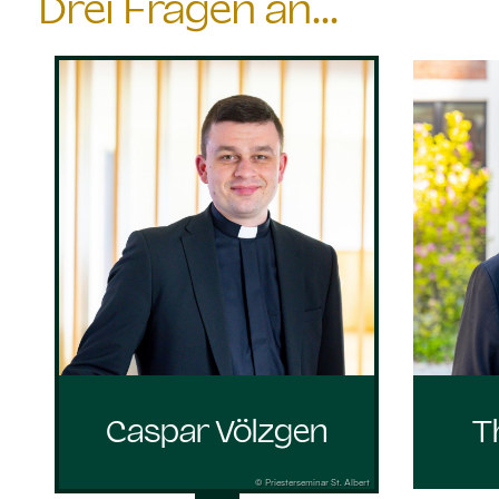
Drei Fragen an...
Caspar Völzgen
T
© Priesterseminar St. Albert