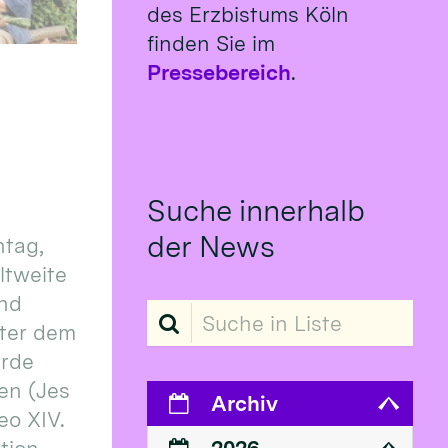
des Erzbistums Köln
finden Sie im
Pressebereich
.
Suche innerhalb
der News
tag,
eltweite
und
Suche in Liste
ter dem
erde
en (Jes
Archiv
eo XIV.