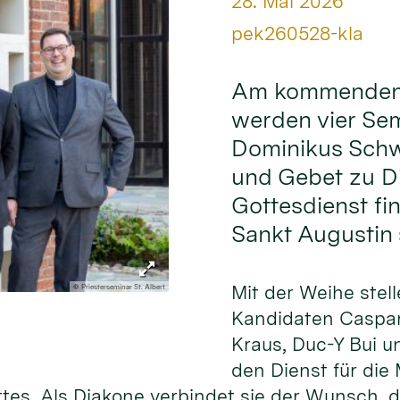
Datum:
28. Mai 2026
Von:
pek260528-kla
Am kommenden S
werden vier Sem
Dominikus Sch
und Gebet zu Di
Gottesdienst fin
Sankt Augustin s
Mit der Weihe stell
© Priesterseminar St. Albert
Kandidaten Caspar
Kraus, Duc-Y Bui u
den Dienst für die
ttes. Als Diakone verbindet sie der Wunsch,