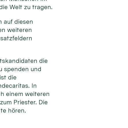
die Welt zu tragen.
en auf diesen
en weiteren
satzfeldern
tskandidaten die
zu spenden und
st die
decaritas. In
ach einem weiteren
zum Priester. Die
hte hören.