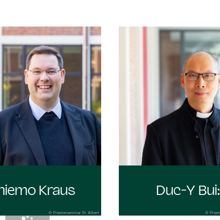
hiemo Kraus
Duc-Y Bui
© Priesterseminar St. Albert
© Priest