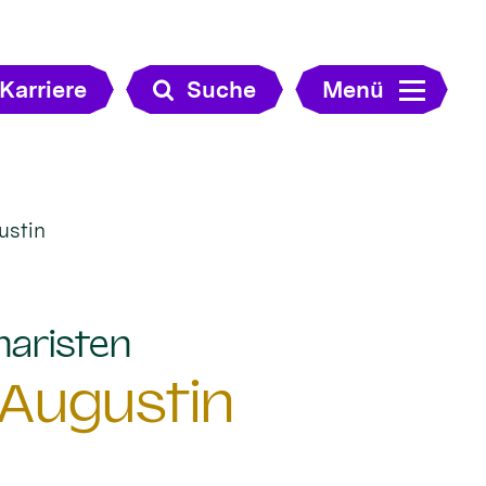
Karriere
Suche
Menü
ustin
:
naristen
 Augustin