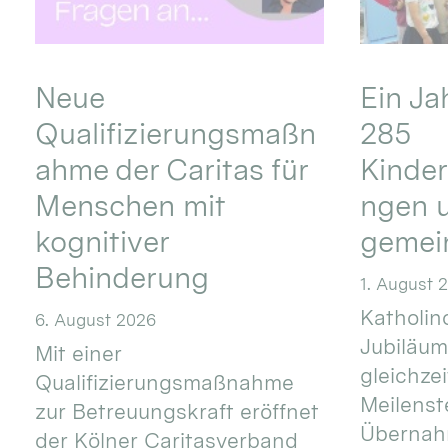
Neue
Ein Ja
Qualifizierungsmaßn
285
ahme der Caritas für
Kinder
Menschen mit
ngen u
kognitiver
gemei
Behinderung
1. August 
Katholino
6. August 2026
Jubiläum
Mit einer
gleichze
Qualifizierungsmaßnahme
Meilenste
zur Betreuungskraft eröffnet
Übernahm
der Kölner Caritasverband