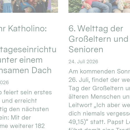
hr Katholino:
6. Welttag der
Großeltern und
tageseinrichtu
Senioren
nter einem
24. Juli 2026
nsamen Dach
Am kommenden Sonn
26. Juli, findet der w
2026
Tag der Großeltern 
 feiert sein erstes
älteren Menschen un
 und erreicht
Leitwort „Ich aber w
itig den nächsten
dich niemals vergess
in: Mit der
49,15)“ statt. Papst L
e weiterer 182