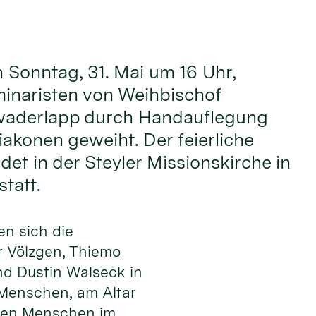
onntag, 31. Mai um 16 Uhr,
inaristen von Weihbischof
waderlapp durch Handauflegung
akonen geweiht. Der feierliche
det in der Steyler Missionskirche in
tatt.
en sich die
 Völzgen, Thiemo
nd Dustin Walseck in
 Men­schen, am Altar
 den Menschen im