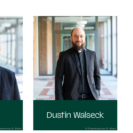
:
Dustin Walseck
erseminar St. Albert
© Priesterseminar St. Albert