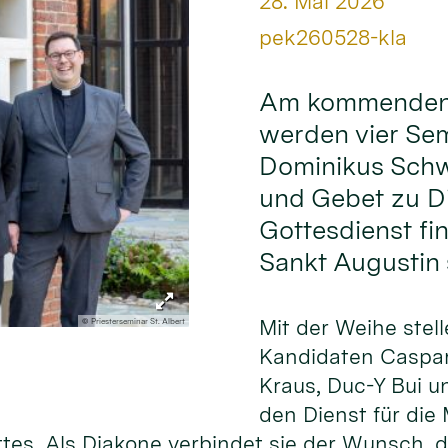
Datum:
28. Mai 2026
Von:
pek260528-kla
Am kommenden S
werden vier Sem
Dominikus Sch
und Gebet zu Di
Gottesdienst fin
Sankt Augustin s
Mit der Weihe stell
© Priesterseminar St. Albert
Kandidaten Caspar
Kraus, Duc-Y Bui u
den Dienst für die
ttes. Als Diakone verbindet sie der Wunsch,