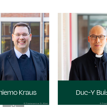
hiemo Kraus
Duc-Y Bui
© Priesterseminar St. Albert
© Priest