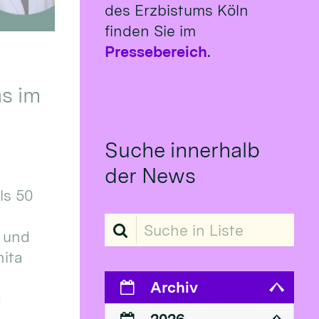
des Erzbistums Köln
finden Sie im
Pressebereich
.
s im
Suche innerhalb
der News
ls 50
Suche in Liste
 und
ita
Archiv
d