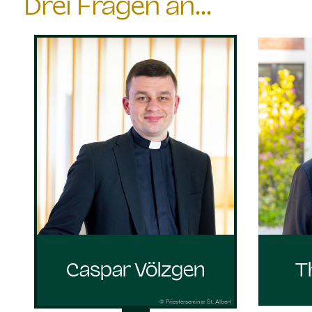
Drei Fragen an...
Caspar Völzgen
T
© Priesterseminar St. Albert