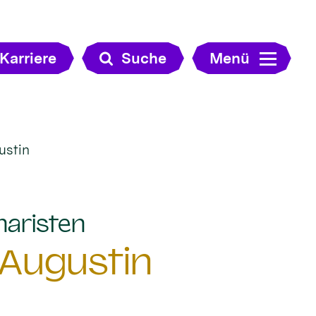
Karriere
Suche
Menü
ustin
:
naristen
 Augustin