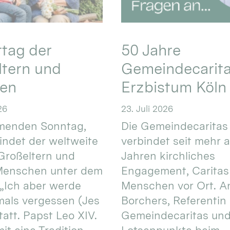
ttag der
50 Jahre
ltern und
Gemeindecarita
ren
Erzbistum Köln
26
23. Juli 2026
enden Sonntag,
Die Gemeindecaritas
 findet der weltweite
verbindet seit mehr a
Großeltern und
Jahren kirchliches
 Menschen unter dem
Engagement, Caritas
 „Ich aber werde
Menschen vor Ort. An
mals vergessen (Jes
Borchers, Referentin
tatt. Papst Leo XIV.
Gemeindecaritas un