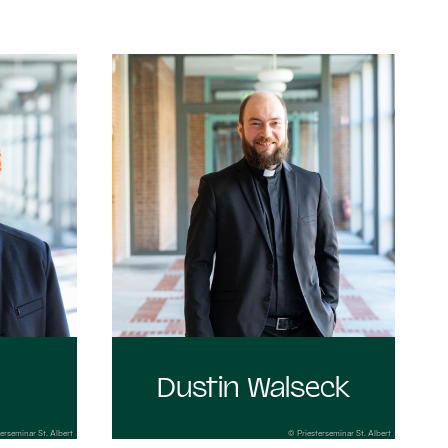
:
Dustin Walseck
erseminar St. Albert
© Priesterseminar St. Albert