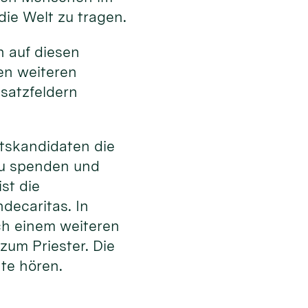
die Welt zu tragen.
en auf diesen
en weiteren
satzfeldern
tskandidaten die
zu spenden und
st die
decaritas. In
ach einem weiteren
zum Priester. Die
hte hören.