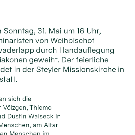
onntag, 31. Mai um 16 Uhr,
inaristen von Weihbischof
waderlapp durch Handauflegung
akonen geweiht. Der feierliche
det in der Steyler Missionskirche in
tatt.
en sich die
 Völzgen, Thiemo
nd Dustin Walseck in
 Men­schen, am Altar
 den Menschen im