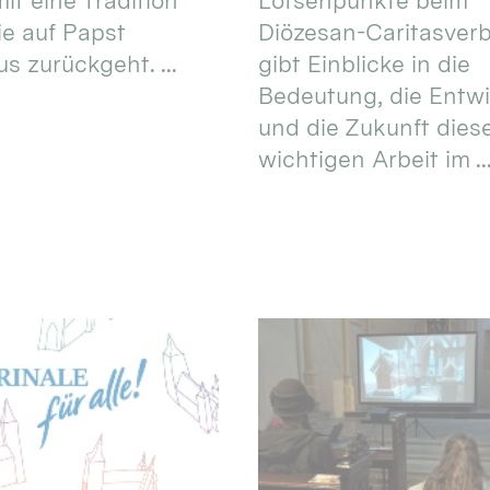
it eine Tradition
Lotsenpunkte beim
ie auf Papst
Diözesan-Caritasver
s zurückgeht. ...
gibt Einblicke in die
Bedeutung, die Entw
und die Zukunft dies
wichtigen Arbeit im ..