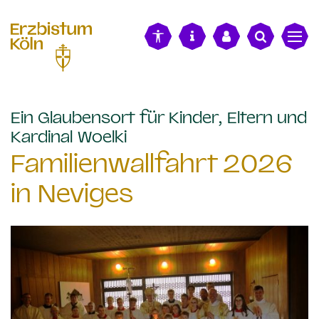
alt springen
Ein Glaubensort für Kinder, Eltern und
:
Kardinal Woelki
Familienwallfahrt 2026
in Neviges