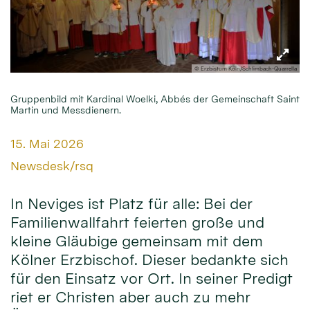
© Erzbistum Köln/Schlimbach-Quarrella
Gruppenbild mit Kardinal Woelki, Abbés der Gemeinschaft Saint
Martin und Messdienern.
Datum:
15. Mai 2026
Von:
Newsdesk/rsq
In Neviges ist Platz für alle: Bei der
Familienwallfahrt feierten große und
kleine Gläubige gemeinsam mit dem
Kölner Erzbischof. Dieser bedankte sich
für den Einsatz vor Ort. In seiner Predigt
riet er Christen aber auch zu mehr