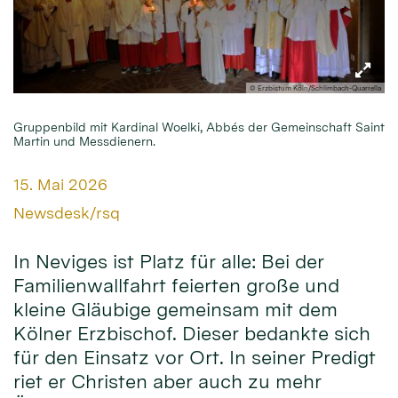
© Erzbistum Köln/Schlimbach-Quarrella
Gruppenbild mit Kardinal Woelki, Abbés der Gemeinschaft Saint
Martin und Messdienern.
Datum:
15. Mai 2026
Von:
Newsdesk/rsq
In Neviges ist Platz für alle: Bei der
Familienwallfahrt feierten große und
kleine Gläubige gemeinsam mit dem
Kölner Erzbischof. Dieser bedankte sich
für den Einsatz vor Ort. In seiner Predigt
riet er Christen aber auch zu mehr