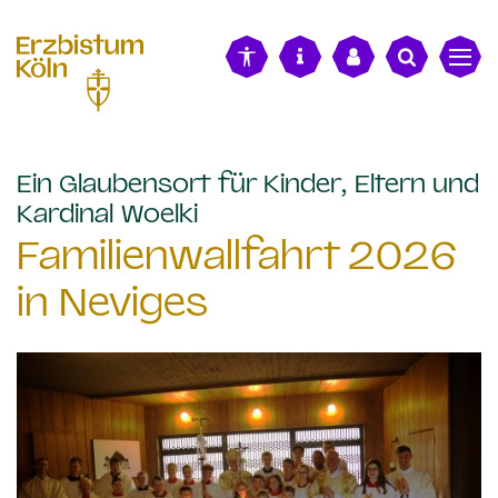
alt springen
Ein Glaubensort für Kinder, Eltern und
:
Kardinal Woelki
Familienwallfahrt 2026
in Neviges