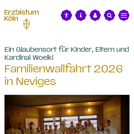
alt springen
Ein Glaubensort für Kinder, Eltern und
:
Kardinal Woelki
Familienwallfahrt 2026
in Neviges