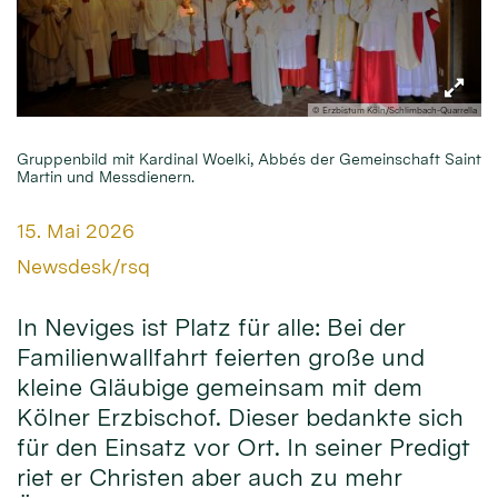
© Erzbistum Köln/Schlimbach-Quarrella
Gruppenbild mit Kardinal Woelki, Abbés der Gemeinschaft Saint
Martin und Messdienern.
Datum:
15. Mai 2026
Von:
Newsdesk/rsq
In Neviges ist Platz für alle: Bei der
Familienwallfahrt feierten große und
kleine Gläubige gemeinsam mit dem
Kölner Erzbischof. Dieser bedankte sich
für den Einsatz vor Ort. In seiner Predigt
riet er Christen aber auch zu mehr