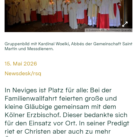
© Erzbistum Köln/Schlimbach-Quarrella
Gruppenbild mit Kardinal Woelki, Abbés der Gemeinschaft Saint
Martin und Messdienern.
Datum:
15. Mai 2026
Von:
Newsdesk/rsq
In Neviges ist Platz für alle: Bei der
Familienwallfahrt feierten große und
kleine Gläubige gemeinsam mit dem
Kölner Erzbischof. Dieser bedankte sich
für den Einsatz vor Ort. In seiner Predigt
riet er Christen aber auch zu mehr