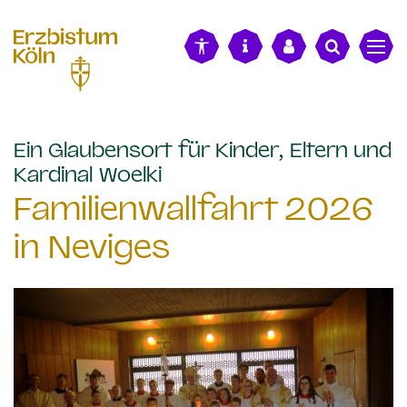
alt springen
Ein Glaubensort für Kinder, Eltern und
:
Kardinal Woelki
Familienwallfahrt 2026
in Neviges