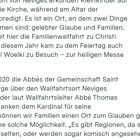
om von Neviges erkunden Kleinkinder auf
ie Kirche, während am Altar der
predigt. Es ist ein Ort, an dem zwei Dinge
men sind: gelebter Glaube und Familien.
et hier die Familienwallfahrt zu Christi
In diesem Jahr kam zu dem Feiertag auch
l Woelki zu Besuch – zur heiligen Messe
2020 die Abbés der Gemeinschaft Saint
rge über den Wallfahrtsort Neviges
, der laut Wallfahrtsleiter Abbé Thomas
danken dem Kardinal für seine
können wir Familien einen Ort zum Glauben g
ne solche Möglichkeit. „Es gibt Regionen, da 
n selten, oder werden sogar komisch angeseh