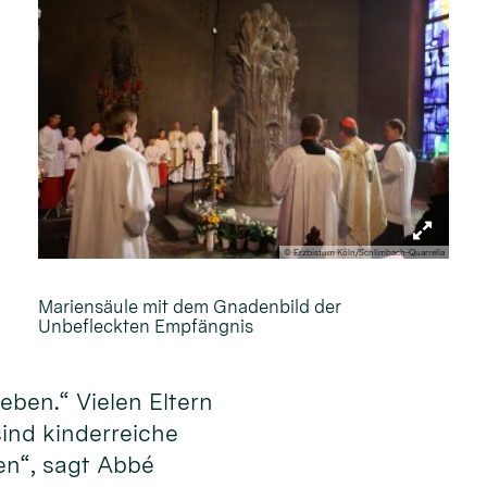
© Erzbistum Köln/Schlimbach-Quarrella
Mariensäule mit dem Gnadenbild der
Unbefleckten Empfängnis
eben.“ Vielen Eltern
sind kinderreiche
en“, sagt Abbé