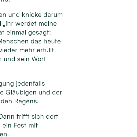
den und knicke darum
l „ihr werdet meine
t einmal gesagt:
e Menschen das heute
ieder mehr erfüllt
n und sein Wort
ung jedenfalls
ie Gläubigen und der
enden Regens.
ann trifft sich dort
ein Fest mit
en.