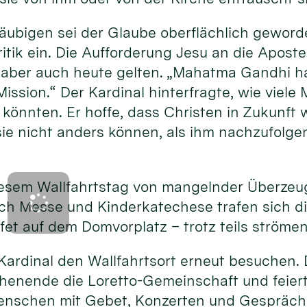
Gläubigen sei der Glaube oberflächlich gewor
ritik ein. Die Aufforderung Jesu an die Aposte
aber auch heute gelten. „Mahatma Gandhi ha
Mission.“ Der Kardinal hinterfragte, wie viel
könnten. Er hoffe, dass Christen in Zukunft w
sie nicht anders können, als ihm nachzufolge
iesem Wallfahrtstag von mangelnder Überzeug
ach Messe und Kinderkatechese trafen sich d
ffet auf dem Domvorplatz – trotz teils ström
Kardinal den Wallfahrtsort erneut besuchen. D
henende die Loretto-Gemeinschaft und feiert 
enschen mit Gebet, Konzerten und Gespräch