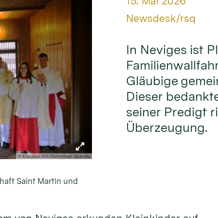
Datum:
15. Mai 2026
Von:
Newsdesk/rsq
In Neviges ist Pl
Familienwallfahr
Gläubige gemei
Dieser bedankte 
seiner Predigt r
Überzeugung.
© Erzbistum Köln/Schlimbach-Quarrella
haft Saint Martin und