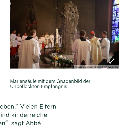
© Erzbistum Köln/Schlimbach-Quarrella
Mariensäule mit dem Gnadenbild der
Unbefleckten Empfängnis
eben.“ Vielen Eltern
sind kinderreiche
en“, sagt Abbé