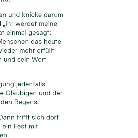
den und knicke darum
l „ihr werdet meine
t einmal gesagt:
e Menschen das heute
ieder mehr erfüllt
n und sein Wort
ung jedenfalls
ie Gläubigen und der
enden Regens.
ann trifft sich dort
ein Fest mit
en.