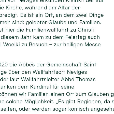
om von Neviges erkunden Kleinkinder auf
ie Kirche, während am Altar der
predigt. Es ist ein Ort, an dem zwei Dinge
men sind: gelebter Glaube und Familien.
et hier die Familienwallfahrt zu Christi
In diesem Jahr kam zu dem Feiertag auch
l Woelki zu Besuch – zur heiligen Messe
2020 die Abbés der Gemeinschaft Saint
rge über den Wallfahrtsort Neviges
, der laut Wallfahrtsleiter Abbé Thomas
danken dem Kardinal für seine
können wir Familien einen Ort zum Glauben g
ne solche Möglichkeit. „Es gibt Regionen, da 
n selten, oder werden sogar komisch angeseh