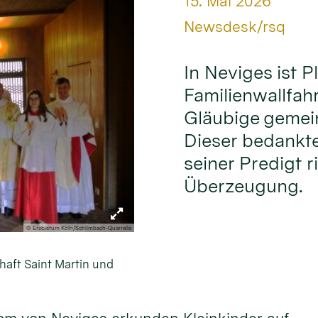
Datum:
15. Mai 2026
Von:
Newsdesk/rsq
In Neviges ist Pl
Familienwallfahr
Gläubige gemei
Dieser bedankte 
seiner Predigt r
Überzeugung.
© Erzbistum Köln/Schlimbach-Quarrella
haft Saint Martin und