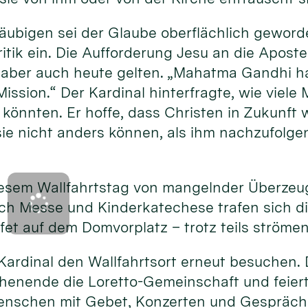
Gläubigen sei der Glaube oberflächlich gewor
ritik ein. Die Aufforderung Jesu an die Aposte
aber auch heute gelten. „Mahatma Gandhi ha
Mission.“ Der Kardinal hinterfragte, wie viel
könnten. Er hoffe, dass Christen in Zukunft w
sie nicht anders können, als ihm nachzufolge
iesem Wallfahrtstag von mangelnder Überzeug
ach Messe und Kinderkatechese trafen sich d
ffet auf dem Domvorplatz – trotz teils ström
Kardinal den Wallfahrtsort erneut besuchen. D
henende die Loretto-Gemeinschaft und feiert 
enschen mit Gebet, Konzerten und Gespräch