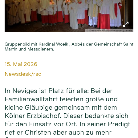
© Erzbistum Köln/Schlimbach-Quarrella
Gruppenbild mit Kardinal Woelki, Abbés der Gemeinschaft Saint
Martin und Messdienern.
Datum:
15. Mai 2026
Von:
Newsdesk/rsq
In Neviges ist Platz für alle: Bei der
Familienwallfahrt feierten große und
kleine Gläubige gemeinsam mit dem
Kölner Erzbischof. Dieser bedankte sich
für den Einsatz vor Ort. In seiner Predigt
riet er Christen aber auch zu mehr