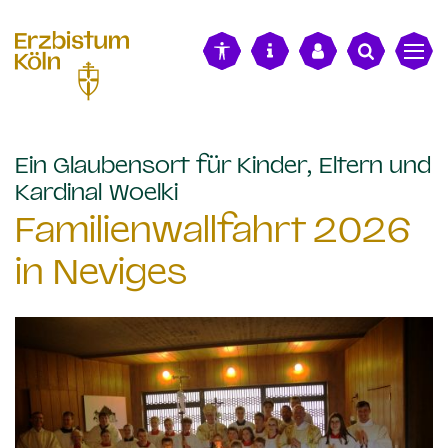
alt springen
Ein Glaubensort für Kinder, Eltern und
:
Kardinal Woelki
Familienwallfahrt 2026
in Neviges