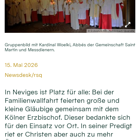
© Erzbistum Köln/Schlimbach-Quarrella
Gruppenbild mit Kardinal Woelki, Abbés der Gemeinschaft Saint
Martin und Messdienern.
Datum:
15. Mai 2026
Von:
Newsdesk/rsq
In Neviges ist Platz für alle: Bei der
Familienwallfahrt feierten große und
kleine Gläubige gemeinsam mit dem
Kölner Erzbischof. Dieser bedankte sich
für den Einsatz vor Ort. In seiner Predigt
riet er Christen aber auch zu mehr