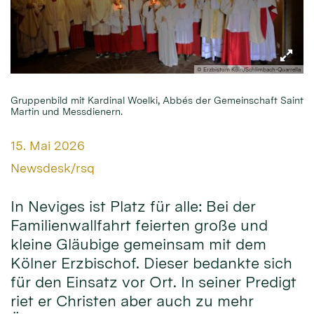
© Erzbistum Köln/Schlimbach-Quarrella
Gruppenbild mit Kardinal Woelki, Abbés der Gemeinschaft Saint
Martin und Messdienern.
Datum:
15. Mai 2026
Von:
Newsdesk/rsq
In Neviges ist Platz für alle: Bei der
Familienwallfahrt feierten große und
kleine Gläubige gemeinsam mit dem
Kölner Erzbischof. Dieser bedankte sich
für den Einsatz vor Ort. In seiner Predigt
riet er Christen aber auch zu mehr