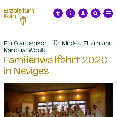
alt springen
Ein Glaubensort für Kinder, Eltern und
:
Kardinal Woelki
Familienwallfahrt 2026
in Neviges