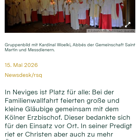
© Erzbistum Köln/Schlimbach-Quarrella
Gruppenbild mit Kardinal Woelki, Abbés der Gemeinschaft Saint
Martin und Messdienern.
Datum:
15. Mai 2026
Von:
Newsdesk/rsq
In Neviges ist Platz für alle: Bei der
Familienwallfahrt feierten große und
kleine Gläubige gemeinsam mit dem
Kölner Erzbischof. Dieser bedankte sich
für den Einsatz vor Ort. In seiner Predigt
riet er Christen aber auch zu mehr