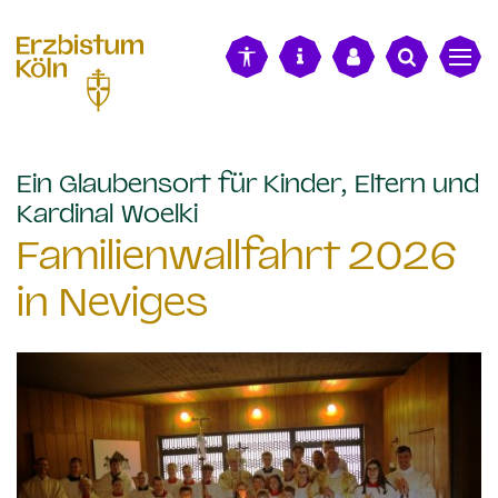
alt springen
Ein Glaubensort für Kinder, Eltern und
:
Kardinal Woelki
Familienwallfahrt 2026
in Neviges