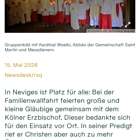
© Erzbistum Köln/Schlimbach-Quarrella
Gruppenbild mit Kardinal Woelki, Abbés der Gemeinschaft Saint
Martin und Messdienern.
Datum:
15. Mai 2026
Von:
Newsdesk/rsq
In Neviges ist Platz für alle: Bei der
Familienwallfahrt feierten große und
kleine Gläubige gemeinsam mit dem
Kölner Erzbischof. Dieser bedankte sich
für den Einsatz vor Ort. In seiner Predigt
riet er Christen aber auch zu mehr