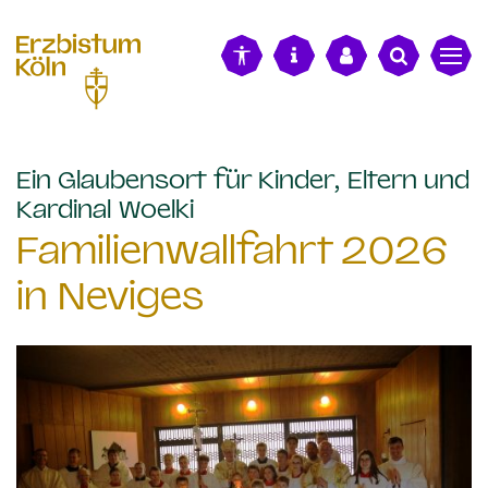
alt springen
Ein Glaubensort für Kinder, Eltern und
:
Kardinal Woelki
Familienwallfahrt 2026
in Neviges