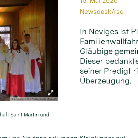
Datum:
15. Mai 2026
Von:
Newsdesk/rsq
In Neviges ist Pl
Familienwallfahr
Gläubige gemei
Dieser bedankte 
seiner Predigt r
Überzeugung.
© Erzbistum Köln/Schlimbach-Quarrella
haft Saint Martin und