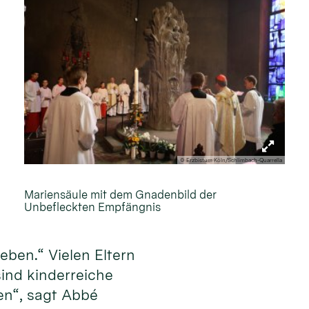
© Erzbistum Köln/Schlimbach-Quarrella
Mariensäule mit dem Gnadenbild der
Unbefleckten Empfängnis
eben.“ Vielen Eltern
sind kinderreiche
en“, sagt Abbé