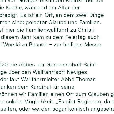
om von Neviges erkunden Kleinkinder auf
ie Kirche, während am Altar der
predigt. Es ist ein Ort, an dem zwei Dinge
men sind: gelebter Glaube und Familien.
et hier die Familienwallfahrt zu Christi
In diesem Jahr kam zu dem Feiertag auch
l Woelki zu Besuch – zur heiligen Messe
2020 die Abbés der Gemeinschaft Saint
rge über den Wallfahrtsort Neviges
, der laut Wallfahrtsleiter Abbé Thomas
danken dem Kardinal für seine
können wir Familien einen Ort zum Glauben g
ne solche Möglichkeit. „Es gibt Regionen, da 
n selten, oder werden sogar komisch angeseh