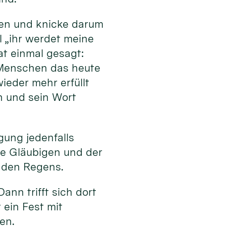
den und knicke darum
l „ihr werdet meine
t einmal gesagt:
e Menschen das heute
ieder mehr erfüllt
n und sein Wort
ung jedenfalls
ie Gläubigen und der
enden Regens.
ann trifft sich dort
ein Fest mit
en.