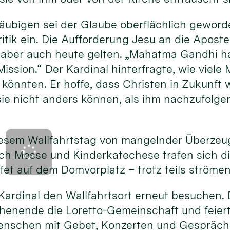
Gläubigen sei der Glaube oberflächlich gewor
ritik ein. Die Aufforderung Jesu an die Aposte
aber auch heute gelten. „Mahatma Gandhi ha
Mission.“ Der Kardinal hinterfragte, wie viel
könnten. Er hoffe, dass Christen in Zukunft w
sie nicht anders können, als ihm nachzufolge
iesem Wallfahrtstag von mangelnder Überzeug
ach Messe und Kinderkatechese trafen sich d
ffet auf dem Domvorplatz – trotz teils ström
Kardinal den Wallfahrtsort erneut besuchen. D
henende die Loretto-Gemeinschaft und feiert 
enschen mit Gebet, Konzerten und Gespräch